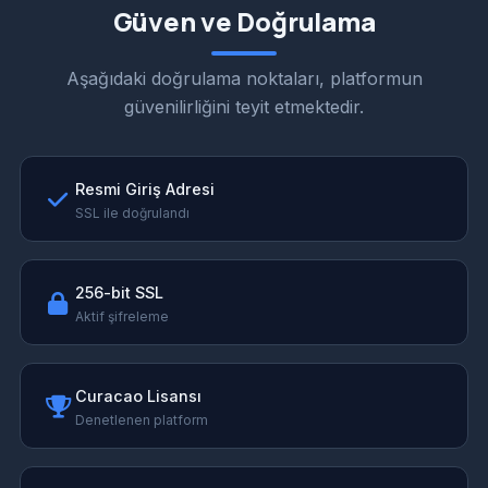
Güven ve Doğrulama
Aşağıdaki doğrulama noktaları, platformun
güvenilirliğini teyit etmektedir.
Resmi Giriş Adresi
SSL ile doğrulandı
256-bit SSL
Aktif şifreleme
Curacao Lisansı
Denetlenen platform