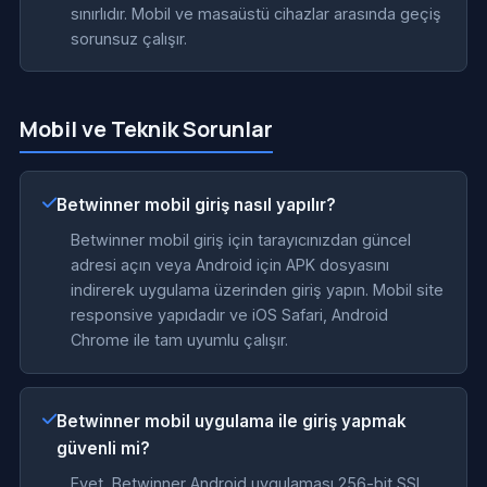
sınırlıdır. Mobil ve masaüstü cihazlar arasında geçiş
sorunsuz çalışır.
Mobil ve Teknik Sorunlar
Betwinner mobil giriş nasıl yapılır?
Betwinner mobil giriş için tarayıcınızdan güncel
adresi açın veya Android için APK dosyasını
indirerek uygulama üzerinden giriş yapın. Mobil site
responsive yapıdadır ve iOS Safari, Android
Chrome ile tam uyumlu çalışır.
Betwinner mobil uygulama ile giriş yapmak
güvenli mi?
Evet, Betwinner Android uygulaması 256-bit SSL