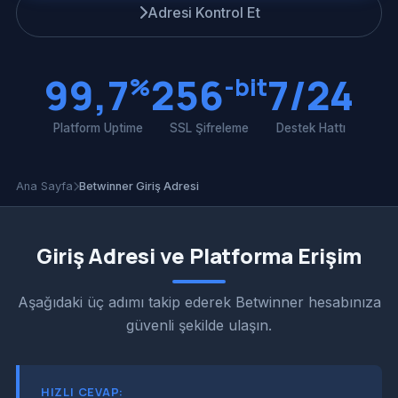
Adresi Kontrol Et
99,7
256
7/24
%
-bit
Platform Uptime
SSL Şifreleme
Destek Hattı
Ana Sayfa
Betwinner Giriş Adresi
Giriş Adresi ve Platforma Erişim
Aşağıdaki üç adımı takip ederek Betwinner hesabınıza
güvenli şekilde ulaşın.
HIZLI CEVAP: