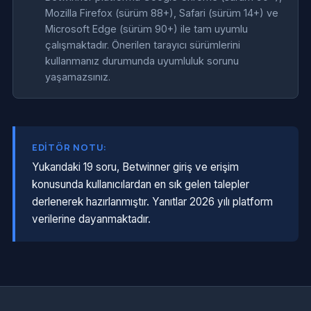
Mozilla Firefox (sürüm 88+), Safari (sürüm 14+) ve
Microsoft Edge (sürüm 90+) ile tam uyumlu
çalışmaktadır. Önerilen tarayıcı sürümlerini
kullanmanız durumunda uyumluluk sorunu
yaşamazsınız.
EDITÖR NOTU:
Yukarıdaki 19 soru, Betwinner giriş ve erişim
konusunda kullanıcılardan en sık gelen talepler
derlenerek hazırlanmıştır. Yanıtlar 2026 yılı platform
verilerine dayanmaktadır.