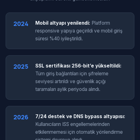
2024
Mobil altyapı yenilendi:
Platform
responsive yapıya geçirildi ve mobil giriş
süresi %40 iyileştirildi.
2025
SSL sertifikası 256-bit’e yükseltildi:
Tüm giriş bağlantıları için şifreleme
seviyesi artırıldı ve güvenlik açığı
taramaları aylık periyoda alındı.
2026
7/24 destek ve DNS bypass altyapısı:
Kullanıcıların ISS engellemelerinden
etkilenmemesi için otomatik yönlendirme
sistemi devreye alındı.