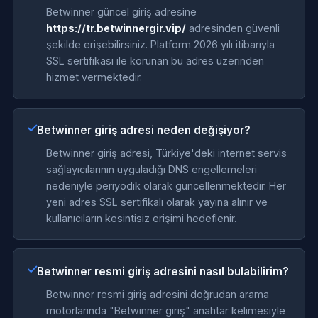
Betwinner güncel giriş adresine
https://tr.betwinnergir.vip/
adresinden güvenli
şekilde erişebilirsiniz. Platform 2026 yılı itibarıyla
SSL sertifikası ile korunan bu adres üzerinden
hizmet vermektedir.
Betwinner giriş adresi neden değişiyor?
Betwinner giriş adresi, Türkiye'deki internet servis
sağlayıcılarının uyguladığı DNS engellemeleri
nedeniyle periyodik olarak güncellenmektedir. Her
yeni adres SSL sertifikalı olarak yayına alınır ve
kullanıcıların kesintisiz erişimi hedeflenir.
Betwinner resmi giriş adresini nasıl bulabilirim?
Betwinner resmi giriş adresini doğrudan arama
motorlarında "Betwinner giriş" anahtar kelimesiyle