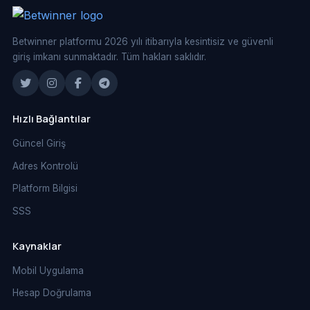
Betwinner platformu 2026 yılı itibarıyla kesintisiz ve güvenli
giriş imkanı sunmaktadır. Tüm hakları saklıdır.
Hızlı Bağlantılar
Güncel Giriş
Adres Kontrolü
Platform Bilgisi
SSS
Kaynaklar
Mobil Uygulama
Hesap Doğrulama