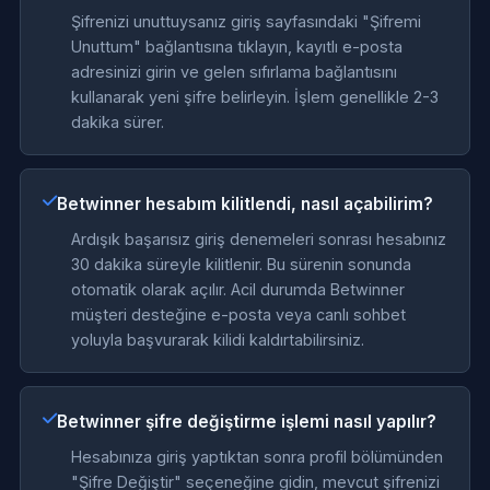
Şifrenizi unuttuysanız giriş sayfasındaki "Şifremi
Unuttum" bağlantısına tıklayın, kayıtlı e-posta
adresinizi girin ve gelen sıfırlama bağlantısını
kullanarak yeni şifre belirleyin. İşlem genellikle 2-3
dakika sürer.
Betwinner hesabım kilitlendi, nasıl açabilirim?
Ardışık başarısız giriş denemeleri sonrası hesabınız
30 dakika süreyle kilitlenir. Bu sürenin sonunda
otomatik olarak açılır. Acil durumda Betwinner
müşteri desteğine e-posta veya canlı sohbet
yoluyla başvurarak kilidi kaldırtabilirsiniz.
Betwinner şifre değiştirme işlemi nasıl yapılır?
Hesabınıza giriş yaptıktan sonra profil bölümünden
"Şifre Değiştir" seçeneğine gidin, mevcut şifrenizi