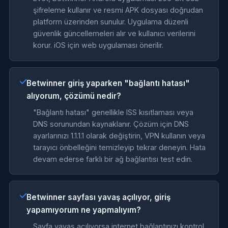
şifreleme kullanır ve resmi APK dosyası doğrudan
platform üzerinden sunulur. Uygulama düzenli
güvenlik güncellemeleri alır ve kullanıcı verilerini
korur. iOS için web uygulaması önerilir.
Betwinner giriş yaparken "bağlantı hatası"
alıyorum, çözümü nedir?
"Bağlantı hatası" genellikle ISS kısıtlaması veya
DNS sorunundan kaynaklanır. Çözüm için DNS
ayarlarınızı 1.1.1.1 olarak değiştirin, VPN kullanın veya
tarayıcı önbelleğini temizleyip tekrar deneyin. Hata
devam ederse farklı bir ağ bağlantısı test edin.
Betwinner sayfası yavaş açılıyor, giriş
yapamıyorum ne yapmalıyım?
Sayfa yavaş açılıyorsa internet bağlantınızı kontrol