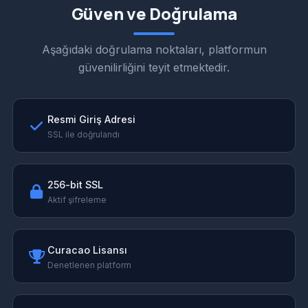
Güven ve Doğrulama
Aşağıdaki doğrulama noktaları, platformun
güvenilirliğini teyit etmektedir.
Resmi Giriş Adresi
SSL ile doğrulandı
256-bit SSL
Aktif şifreleme
Curacao Lisansı
Denetlenen platform