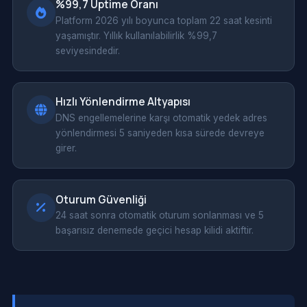
%99,7 Uptime Oranı
Platform 2026 yılı boyunca toplam 22 saat kesinti
yaşamıştır. Yıllık kullanılabilirlik %99,7
seviyesindedir.
Hızlı Yönlendirme Altyapısı
DNS engellemelerine karşı otomatik yedek adres
yönlendirmesi 5 saniyeden kısa sürede devreye
girer.
Oturum Güvenliği
24 saat sonra otomatik oturum sonlanması ve 5
başarısız denemede geçici hesap kilidi aktiftir.