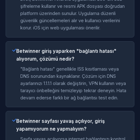
şifreleme kullanır ve resmi APK dosyası doğrudan
platform üzerinden sunulur. Uygulama düzenli
güvenlik güncellemeleri alır ve kullanıcı verilerini
korur. iOS için web uygulaması önerilir.
Betwinner giriş yaparken "bağlantı hatası"
alıyorum, çözümü nedir?
"Bağlantı hatası" genellikle ISS kısıtlaması veya
DNS sorunundan kaynaklanır. Çözüm için DNS
ayarlarınızı 1.1.1.1 olarak değiştirin, VPN kullanın veya
tarayıcı önbelleğini temizleyip tekrar deneyin. Hata
devam ederse farklı bir ağ bağlantısı test edin.
Betwinner sayfası yavaş açılıyor, giriş
yapamıyorum ne yapmalıyım?
Sayfa yavaş açılıyorsa internet bağlantınızı kontrol