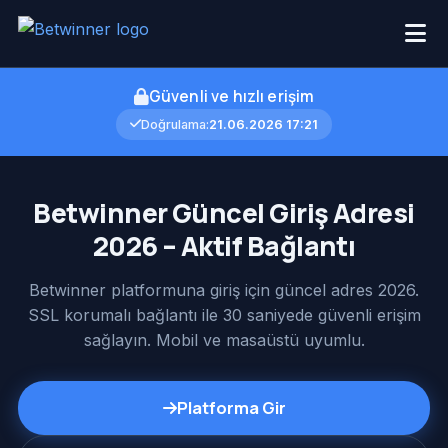
Güvenli ve hızlı erişim
Doğrulama:
21.06.2026 17:21
Betwinner Güncel Giriş Adresi
2026 – Aktif Bağlantı
Betwinner platformuna giriş için güncel adres 2026.
SSL korumalı bağlantı ile 30 saniyede güvenli erişim
sağlayın. Mobil ve masaüstü uyumlu.
Platforma Gir