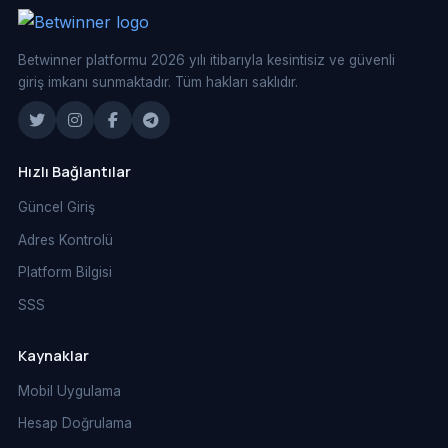
Betwinner platformu 2026 yılı itibarıyla kesintisiz ve güvenli
giriş imkanı sunmaktadır. Tüm hakları saklıdır.
Hızlı Bağlantılar
Güncel Giriş
Adres Kontrolü
Platform Bilgisi
SSS
Kaynaklar
Mobil Uygulama
Hesap Doğrulama