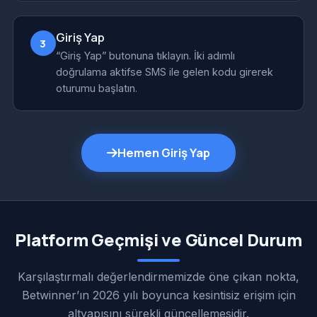
Giriş Yap
3
“Giriş Yap” butonuna tıklayın. İki adımlı
doğrulama aktifse SMS ile gelen kodu girerek
oturumu başlatın.
Hemen Giriş Yap
Platform Geçmişi ve Güncel Durum
Karşılaştırmalı değerlendirmemizde öne çıkan nokta,
Betwinner’ın 2026 yılı boyunca kesintisiz erişim için
altyapısını sürekli güncellemesidir.