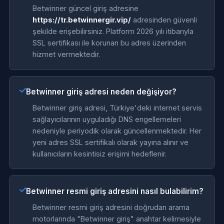
Betwinner güncel giriş adresine
https://tr.betwinnergir.vip/
adresinden güvenli
şekilde erişebilirsiniz. Platform 2026 yılı itibarıyla
SSL sertifikası ile korunan bu adres üzerinden
hizmet vermektedir.
Betwinner giriş adresi neden değişiyor?
Betwinner giriş adresi, Türkiye'deki internet servis
sağlayıcılarının uyguladığı DNS engellemeleri
nedeniyle periyodik olarak güncellenmektedir. Her
yeni adres SSL sertifikalı olarak yayına alınır ve
kullanıcıların kesintisiz erişimi hedeflenir.
Betwinner resmi giriş adresini nasıl bulabilirim?
Betwinner resmi giriş adresini doğrudan arama
motorlarında "Betwinner giriş" anahtar kelimesiyle