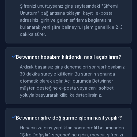
Şifrenizi unuttuysanız giriş sayfasındaki "Şifremi
Unuttum" bağlantısına tıklayın, kayıtlı e-posta
adresinizi girin ve gelen sıfırlama bağlantısını
kullanarak yeni şifre belirleyin. İşlem genellikle 2-3
dakika sürer.
Betwinner hesabım kilitlendi, nasıl açabilirim?
Ardışık başarısız giriş denemeleri sonrası hesabınız
30 dakika süreyle kilitlenir. Bu sürenin sonunda
otomatik olarak açılır. Acil durumda Betwinner
müşteri desteğine e-posta veya canlı sohbet
yoluyla başvurarak kilidi kaldırtabilirsiniz.
Betwinner şifre değiştirme işlemi nasıl yapılır?
Hesabınıza giriş yaptıktan sonra profil bölümünden
"Şifre Değiştir" seçeneğine gidin, mevcut şifrenizi