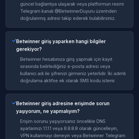
güncel bağlantıya ulaşarak veya platformun resmi
Telegram kanalı @BetwinnerDuyuru üzerinden
doğrulanmış adresi takip ederek bulabilirsiniz.
Betwinner giriş yaparken hangi bilgiler
gerekiyor?
Betwinner hesabınıza giriş yapmak için kayıt
sırasında belirlediğiniz e-posta adresi veya
kullanıcı adı ile şifrenizi girmeniz yeterlidir. İki adımlı
doğrulama aktifse ek olarak SMS kodu istenir.
Betwinner giriş adresine erişimde sorun
yaşıyorum, ne yapmalıyım?
Erişim sorunu yaşıyorsanız öncelikle DNS
ayarlarınızı 1.1.1.1 veya 8.8.8.8 olarak güncelleyin,
VPN kullanmayı deneyin veya Betwinner Telegram