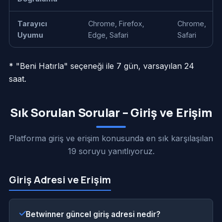
Tarayıcı
Chrome, Firefox,
Chrome,
Uyumu
Edge, Safari
Safari
* "Beni Hatırla" seçeneği ile 7 gün, varsayılan 24
saat.
Sık Sorulan Sorular – Giriş ve Erişim
Platforma giriş ve erişim konusunda en sık karşılaşılan
19 soruyu yanıtlıyoruz.
Giriş Adresi ve Erişim
Betwinner güncel giriş adresi nedir?