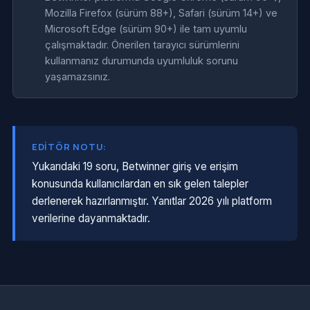
Mozilla Firefox (sürüm 88+), Safari (sürüm 14+) ve
Microsoft Edge (sürüm 90+) ile tam uyumlu
çalışmaktadır. Önerilen tarayıcı sürümlerini
kullanmanız durumunda uyumluluk sorunu
yaşamazsınız.
EDITÖR NOTU:
Yukarıdaki 19 soru, Betwinner giriş ve erişim
konusunda kullanıcılardan en sık gelen talepler
derlenerek hazırlanmıştır. Yanıtlar 2026 yılı platform
verilerine dayanmaktadır.