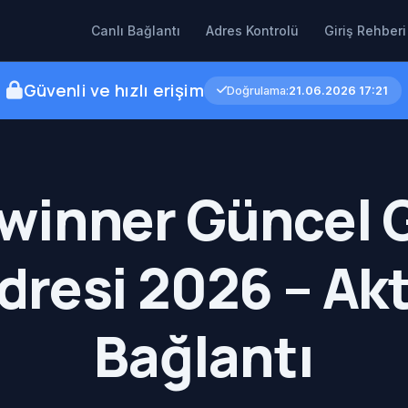
Canlı Bağlantı
Adres Kontrolü
Giriş Rehberi
Güvenli ve hızlı erişim
Doğrulama:
21.06.2026 17:21
winner Güncel G
dresi 2026 – Akt
Bağlantı