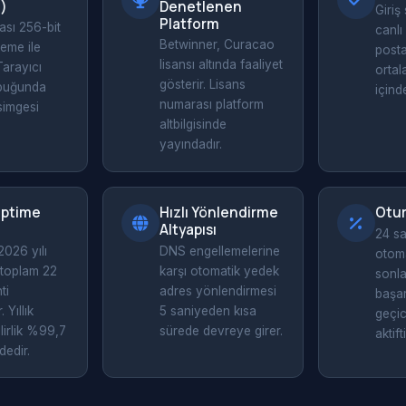
t)
Denetlenen
Giriş
Platform
ası 256-bit
canlı
Betwinner, Curacao
leme ile
posta
lisansı altında faaliyet
Tarayıcı
ortal
gösterir. Lisans
buğunda
içinde
numarası platform
 simgesi
altbilgisinde
yayındadır.
Uptime
Hızlı Yönlendirme
Otur
Altyapısı
24 sa
2026 yılı
DNS engellemelerine
otom
toplam 22
karşı otomatik yedek
sonl
ti
adres yönlendirmesi
başa
 Yıllık
5 saniyeden kısa
geçic
ilirlik %99,7
sürede devreye girer.
aktifti
dedir.