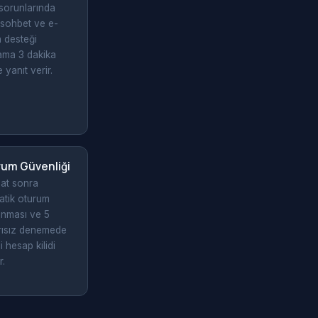
 sorunlarında
 sohbet ve e-
 desteği
ama 3 dakika
 yanıt verir.
um Güvenliği
at sonra
atik oturum
anması ve 5
rısız denemede
i hesap kilidi
r.