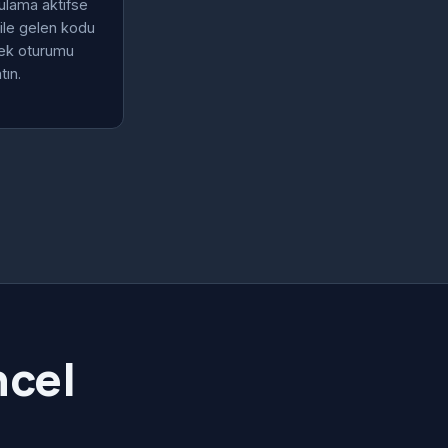
ulama aktifse
ile gelen kodu
rek oturumu
tın.
ncel