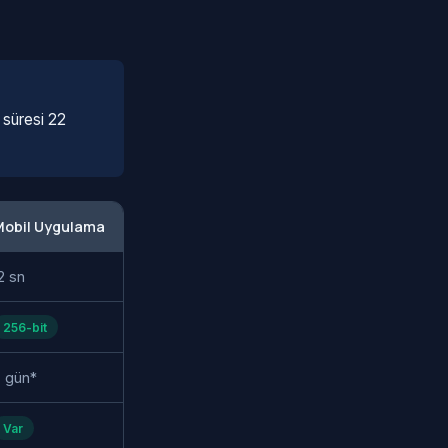
 süresi 22
Mobil Uygulama
2 sn
256-bit
 gün*
Var