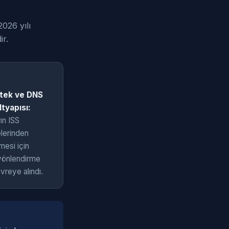
026 yılı
ir.
tek ve DNS
tyapısı:
rın ISS
lerinden
mesi için
yönlendirme
vreye alındı.