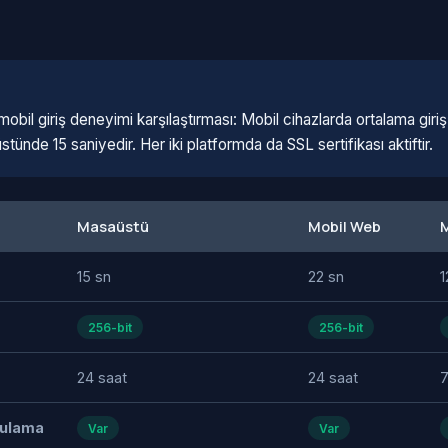
bil giriş deneyimi karşılaştırması: Mobil cihazlarda ortalama giriş
tünde 15 saniyedir. Her iki platformda da SSL sertifikası aktiftir.
Masaüstü
Mobil Web
15 sn
22 sn
1
256-bit
256-bit
24 saat
24 saat
7
rulama
Var
Var