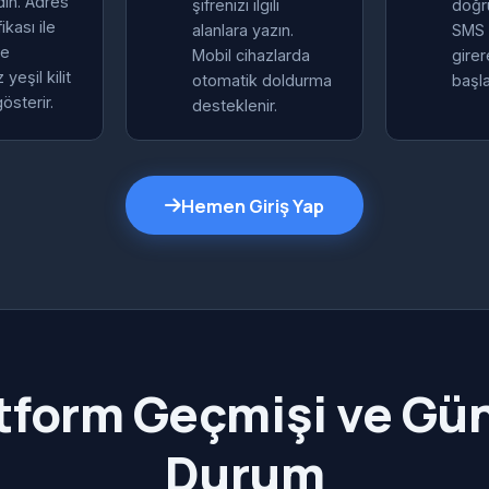
din. Adres
şifrenizi ilgili
doğr
ikası ile
alanlara yazın.
SMS 
ve
Mobil cihazlarda
gire
 yeşil kilit
otomatik doldurma
başla
österir.
desteklenir.
Hemen Giriş Yap
tform Geçmişi ve Gü
Durum