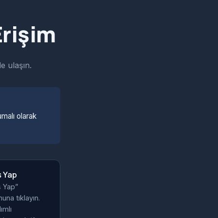
Erişim
e ulaşın.
malı olarak
ş Yap
ş Yap”
una tıklayın.
dımlı