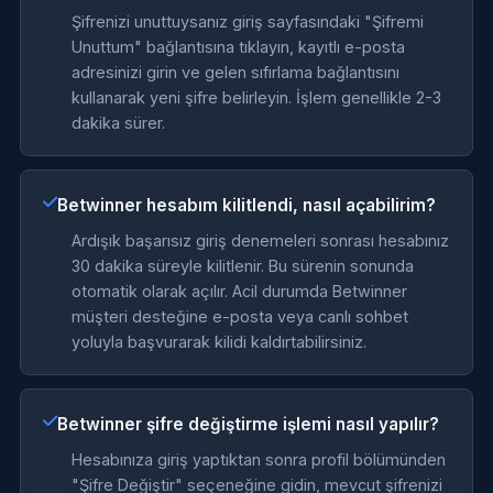
Şifrenizi unuttuysanız giriş sayfasındaki "Şifremi
Unuttum" bağlantısına tıklayın, kayıtlı e-posta
adresinizi girin ve gelen sıfırlama bağlantısını
kullanarak yeni şifre belirleyin. İşlem genellikle 2-3
dakika sürer.
Betwinner hesabım kilitlendi, nasıl açabilirim?
Ardışık başarısız giriş denemeleri sonrası hesabınız
30 dakika süreyle kilitlenir. Bu sürenin sonunda
otomatik olarak açılır. Acil durumda Betwinner
müşteri desteğine e-posta veya canlı sohbet
yoluyla başvurarak kilidi kaldırtabilirsiniz.
Betwinner şifre değiştirme işlemi nasıl yapılır?
Hesabınıza giriş yaptıktan sonra profil bölümünden
"Şifre Değiştir" seçeneğine gidin, mevcut şifrenizi