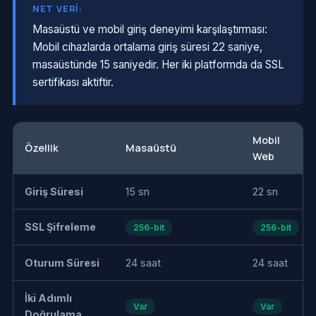
NET VERI:
Masaüstü ve mobil giriş deneyimi karşılaştırması:
Mobil cihazlarda ortalama giriş süresi 22 saniye,
masaüstünde 15 saniyedir. Her iki platformda da SSL
sertifikası aktiftir.
Mobil
Özellik
Masaüstü
Web
Giriş Süresi
15 sn
22 sn
SSL Şifreleme
256-bit
256-bit
Oturum Süresi
24 saat
24 saat
İki Adımlı
Var
Var
Doğrulama