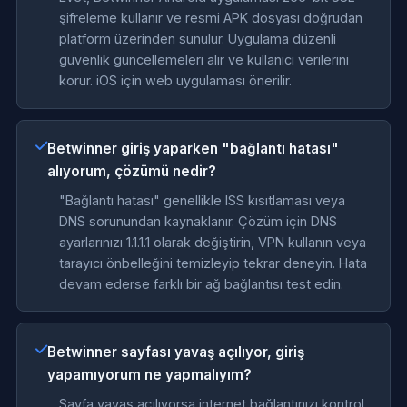
şifreleme kullanır ve resmi APK dosyası doğrudan
platform üzerinden sunulur. Uygulama düzenli
güvenlik güncellemeleri alır ve kullanıcı verilerini
korur. iOS için web uygulaması önerilir.
Betwinner giriş yaparken "bağlantı hatası"
alıyorum, çözümü nedir?
"Bağlantı hatası" genellikle ISS kısıtlaması veya
DNS sorunundan kaynaklanır. Çözüm için DNS
ayarlarınızı 1.1.1.1 olarak değiştirin, VPN kullanın veya
tarayıcı önbelleğini temizleyip tekrar deneyin. Hata
devam ederse farklı bir ağ bağlantısı test edin.
Betwinner sayfası yavaş açılıyor, giriş
yapamıyorum ne yapmalıyım?
Sayfa yavaş açılıyorsa internet bağlantınızı kontrol