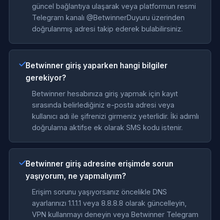
güncel bağlantıya ulaşarak veya platformun resmi
Telegram kanalı @BetwinnerDuyuru üzerinden
doğrulanmış adresi takip ederek bulabilirsiniz.
Betwinner giriş yaparken hangi bilgiler
gerekiyor?
Betwinner hesabınıza giriş yapmak için kayıt
sırasında belirlediğiniz e-posta adresi veya
kullanıcı adı ile şifrenizi girmeniz yeterlidir. İki adımlı
doğrulama aktifse ek olarak SMS kodu istenir.
Betwinner giriş adresine erişimde sorun
yaşıyorum, ne yapmalıyım?
Erişim sorunu yaşıyorsanız öncelikle DNS
ayarlarınızı 1.1.1.1 veya 8.8.8.8 olarak güncelleyin,
VPN kullanmayı deneyin veya Betwinner Telegram