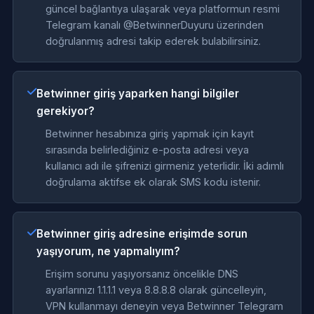
güncel bağlantıya ulaşarak veya platformun resmi
Telegram kanalı @BetwinnerDuyuru üzerinden
doğrulanmış adresi takip ederek bulabilirsiniz.
Betwinner giriş yaparken hangi bilgiler
gerekiyor?
Betwinner hesabınıza giriş yapmak için kayıt
sırasında belirlediğiniz e-posta adresi veya
kullanıcı adı ile şifrenizi girmeniz yeterlidir. İki adımlı
doğrulama aktifse ek olarak SMS kodu istenir.
Betwinner giriş adresine erişimde sorun
yaşıyorum, ne yapmalıyım?
Erişim sorunu yaşıyorsanız öncelikle DNS
ayarlarınızı 1.1.1.1 veya 8.8.8.8 olarak güncelleyin,
VPN kullanmayı deneyin veya Betwinner Telegram