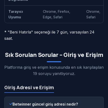
Tarayıcı
Chrome, Firefox,
Chrome,
Uyumu
Edge, Safari
Safari
* "Beni Hatırla" seçeneği ile 7 gün, varsayılan 24
saat.
Sık Sorulan Sorular – Giriş ve Erişim
Platforma giriş ve erişim konusunda en sık karşılaşılan
19 soruyu yanıtlıyoruz.
Giriş Adresi ve Erişim
Betwinner güncel giriş adresi nedir?