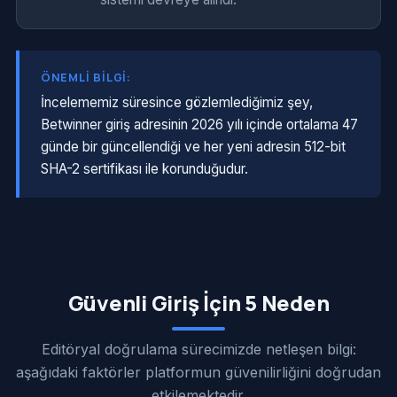
ÖNEMLI BILGI:
İncelememiz süresince gözlemlediğimiz şey,
Betwinner giriş adresinin 2026 yılı içinde ortalama 47
günde bir güncellendiği ve her yeni adresin 512-bit
SHA-2 sertifikası ile korunduğudur.
Güvenli Giriş İçin 5 Neden
Editöryal doğrulama sürecimizde netleşen bilgi:
aşağıdaki faktörler platformun güvenilirliğini doğrudan
etkilemektedir.