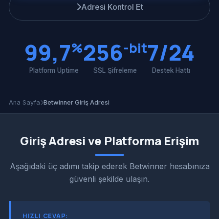
Adresi Kontrol Et
99,7
256
7/24
%
-bit
Platform Uptime
SSL Şifreleme
Destek Hattı
Ana Sayfa
Betwinner Giriş Adresi
Giriş Adresi ve Platforma Erişim
Aşağıdaki üç adımı takip ederek Betwinner hesabınıza
güvenli şekilde ulaşın.
HIZLI CEVAP: