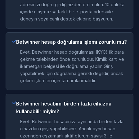
adresinizi doğru girdiğinizden emin olun. 10 dakika
içinde ulaşmazsa farklı bir e-posta adresiyle
deneyin veya canlı destek ekibine başvurun.
Betwinner hesap doğrulama işlemi zorunlu mu?
Evet, Betwinner hesap doğrulaması (KYC) ilk para
çekme talebinden önce zorunludur. Kimlik kartı ve
ikametgah belgesi ile doğrulama yapılır. Giriş
yapabilmek için doğrulama gerekli değildir, ancak
çekim işlemleri için tamamlanmalıdır.
Betwinner hesabımı birden fazla cihazda
kullanabilir miyim?
Evet, Betwinner hesabınıza aynı anda birden fazla
cihazdan giriş yapabilirsiniz. Ancak aynı hesap
üzerinden eşzamanlı aktif oturum sayısı 3 ile