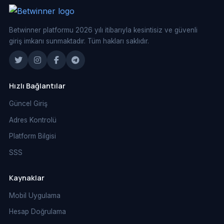
Betwinner platformu 2026 yılı itibarıyla kesintisiz ve güvenli
giriş imkanı sunmaktadır. Tüm hakları saklıdır.
Hızlı Bağlantılar
Güncel Giriş
Adres Kontrolü
Platform Bilgisi
SSS
Kaynaklar
Mobil Uygulama
Hesap Doğrulama