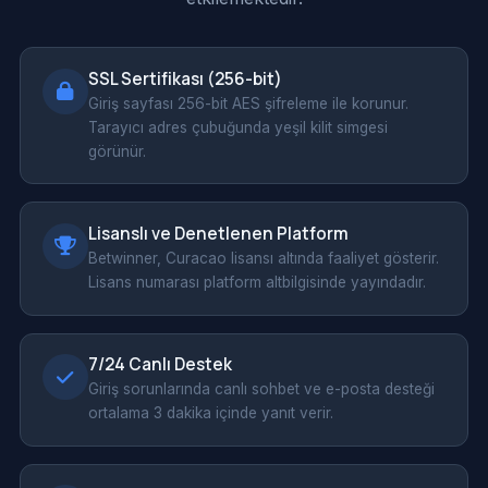
SSL Sertifikası (256-bit)
Giriş sayfası 256-bit AES şifreleme ile korunur.
Tarayıcı adres çubuğunda yeşil kilit simgesi
görünür.
Lisanslı ve Denetlenen Platform
Betwinner, Curacao lisansı altında faaliyet gösterir.
Lisans numarası platform altbilgisinde yayındadır.
7/24 Canlı Destek
Giriş sorunlarında canlı sohbet ve e-posta desteği
ortalama 3 dakika içinde yanıt verir.