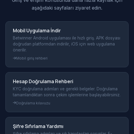
Giriş ve erişim konusunda daha fazla kaynak için
aşağıdaki sayfaları ziyaret edin.
Mobil Uygulama İndir
Betwinner Android uygulaması ile hızlı giriş. APK dosyası
doğrudan platformdan indirilir, iOS için web uygulama
önerilir.
Mobil giriş rehberi
Hesap Doğrulama Rehberi
KYC doğrulama adımları ve gerekli belgeler. Doğrulama
tamamlandıktan sonra çekim işlemlerine başlayabilirsiniz.
Doğrulama kılavuzu
Şifre Sıfırlama Yardımı
Şifre sıfırlama adımları ve sık karşılaşılan sorunlar. E-