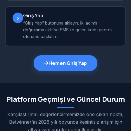
Giriş Yap
3
“Giriş Yap” butonuna tıklayın. İki adımlı
doğrulama aktifse SMS ile gelen kodu girerek
oturumu başlatın.
Hemen Giriş Yap
Platform Geçmişi ve Güncel Durum
Karşılaştırmalı değerlendirmemizde öne çıkan nokta,
Betwinner’ın 2026 yılı boyunca kesintisiz erişim için
altyapısını sürekli güncellemesidir.