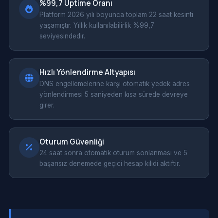
%99,7 Uptime Oranı
Platform 2026 yılı boyunca toplam 22 saat kesinti
yaşamıştır. Yıllık kullanılabilirlik %99,7
seviyesindedir.
Hızlı Yönlendirme Altyapısı
DNS engellemelerine karşı otomatik yedek adres
yönlendirmesi 5 saniyeden kısa sürede devreye
girer.
Oturum Güvenliği
24 saat sonra otomatik oturum sonlanması ve 5
başarısız denemede geçici hesap kilidi aktiftir.