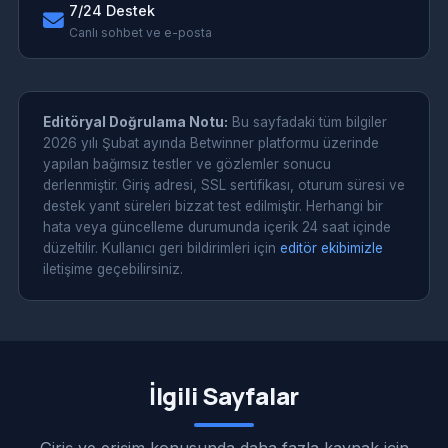
7/24 Destek
Canlı sohbet ve e-posta
Editöryal Doğrulama Notu:
Bu sayfadaki tüm bilgiler
2026 yılı Şubat ayında Betwinner platformu üzerinde
yapılan bağımsız testler ve gözlemler sonucu
derlenmiştir. Giriş adresi, SSL sertifikası, oturum süresi ve
destek yanıt süreleri bizzat test edilmiştir. Herhangi bir
hata veya güncelleme durumunda içerik 24 saat içinde
düzeltilir. Kullanıcı geri bildirimleri için
editör ekibimizle
iletişime geçebilirsiniz.
İlgili Sayfalar