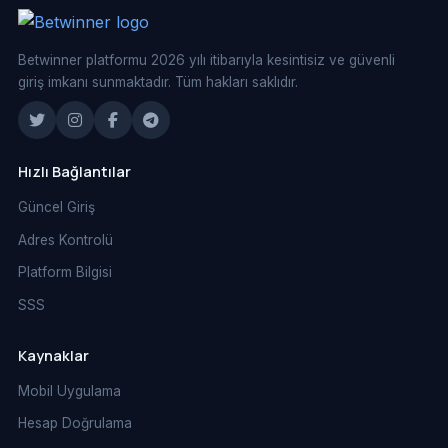
Betwinner platformu 2026 yılı itibarıyla kesintisiz ve güvenli
giriş imkanı sunmaktadır. Tüm hakları saklıdır.
Hızlı Bağlantılar
Güncel Giriş
Adres Kontrolü
Platform Bilgisi
SSS
Kaynaklar
Mobil Uygulama
Hesap Doğrulama