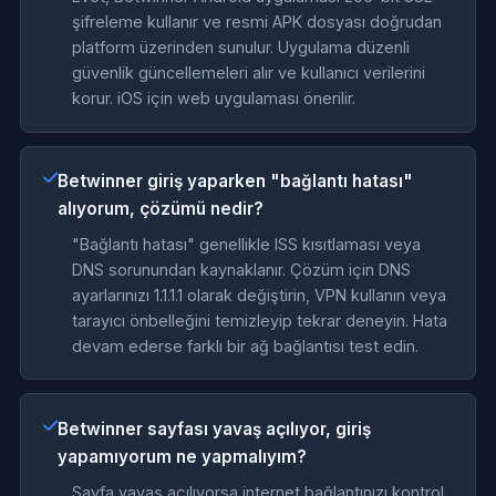
şifreleme kullanır ve resmi APK dosyası doğrudan
platform üzerinden sunulur. Uygulama düzenli
güvenlik güncellemeleri alır ve kullanıcı verilerini
korur. iOS için web uygulaması önerilir.
Betwinner giriş yaparken "bağlantı hatası"
alıyorum, çözümü nedir?
"Bağlantı hatası" genellikle ISS kısıtlaması veya
DNS sorunundan kaynaklanır. Çözüm için DNS
ayarlarınızı 1.1.1.1 olarak değiştirin, VPN kullanın veya
tarayıcı önbelleğini temizleyip tekrar deneyin. Hata
devam ederse farklı bir ağ bağlantısı test edin.
Betwinner sayfası yavaş açılıyor, giriş
yapamıyorum ne yapmalıyım?
Sayfa yavaş açılıyorsa internet bağlantınızı kontrol