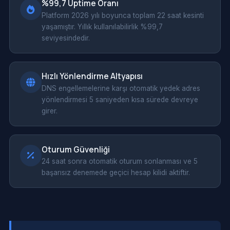
%99,7 Uptime Oranı
Platform 2026 yılı boyunca toplam 22 saat kesinti
yaşamıştır. Yıllık kullanılabilirlik %99,7
seviyesindedir.
Hızlı Yönlendirme Altyapısı
DNS engellemelerine karşı otomatik yedek adres
yönlendirmesi 5 saniyeden kısa sürede devreye
girer.
Oturum Güvenliği
24 saat sonra otomatik oturum sonlanması ve 5
başarısız denemede geçici hesap kilidi aktiftir.