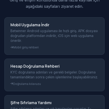
Giriş ve erişim konusunda daha fazla kaynak için
aşağıdaki sayfaları ziyaret edin.
Mobil Uygulama İndir
Betwinner Android uygulaması ile hızlı giriş. APK dosyası
doğrudan platformdan indirilir, iOS için web uygulama
önerilir.
Mobil giriş rehberi
Hesap Doğrulama Rehberi
KYC doğrulama adımları ve gerekli belgeler. Doğrulama
tamamlandıktan sonra çekim işlemlerine başlayabilirsiniz.
Doğrulama kılavuzu
Şifre Sıfırlama Yardımı
Şifre sıfırlama adımları ve sık karşılaşılan sorunlar. E-