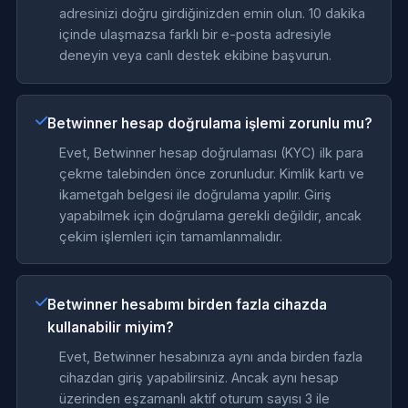
adresinizi doğru girdiğinizden emin olun. 10 dakika
içinde ulaşmazsa farklı bir e-posta adresiyle
deneyin veya canlı destek ekibine başvurun.
Betwinner hesap doğrulama işlemi zorunlu mu?
Evet, Betwinner hesap doğrulaması (KYC) ilk para
çekme talebinden önce zorunludur. Kimlik kartı ve
ikametgah belgesi ile doğrulama yapılır. Giriş
yapabilmek için doğrulama gerekli değildir, ancak
çekim işlemleri için tamamlanmalıdır.
Betwinner hesabımı birden fazla cihazda
kullanabilir miyim?
Evet, Betwinner hesabınıza aynı anda birden fazla
cihazdan giriş yapabilirsiniz. Ancak aynı hesap
üzerinden eşzamanlı aktif oturum sayısı 3 ile