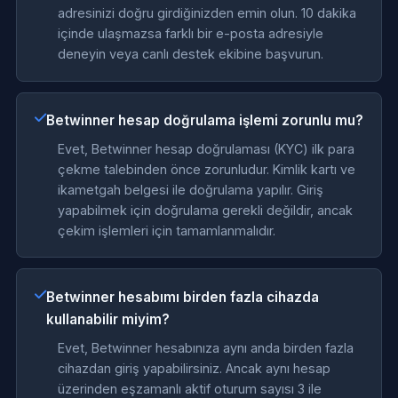
adresinizi doğru girdiğinizden emin olun. 10 dakika
içinde ulaşmazsa farklı bir e-posta adresiyle
deneyin veya canlı destek ekibine başvurun.
Betwinner hesap doğrulama işlemi zorunlu mu?
Evet, Betwinner hesap doğrulaması (KYC) ilk para
çekme talebinden önce zorunludur. Kimlik kartı ve
ikametgah belgesi ile doğrulama yapılır. Giriş
yapabilmek için doğrulama gerekli değildir, ancak
çekim işlemleri için tamamlanmalıdır.
Betwinner hesabımı birden fazla cihazda
kullanabilir miyim?
Evet, Betwinner hesabınıza aynı anda birden fazla
cihazdan giriş yapabilirsiniz. Ancak aynı hesap
üzerinden eşzamanlı aktif oturum sayısı 3 ile