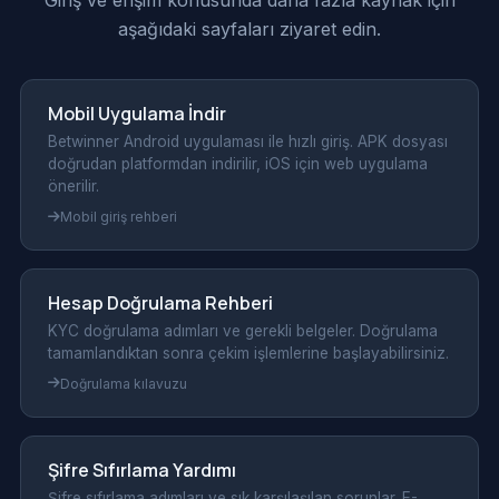
Giriş ve erişim konusunda daha fazla kaynak için
aşağıdaki sayfaları ziyaret edin.
Mobil Uygulama İndir
Betwinner Android uygulaması ile hızlı giriş. APK dosyası
doğrudan platformdan indirilir, iOS için web uygulama
önerilir.
Mobil giriş rehberi
Hesap Doğrulama Rehberi
KYC doğrulama adımları ve gerekli belgeler. Doğrulama
tamamlandıktan sonra çekim işlemlerine başlayabilirsiniz.
Doğrulama kılavuzu
Şifre Sıfırlama Yardımı
Şifre sıfırlama adımları ve sık karşılaşılan sorunlar. E-