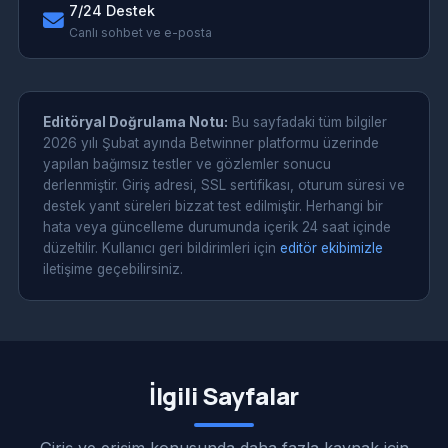
7/24 Destek
Canlı sohbet ve e-posta
Editöryal Doğrulama Notu:
Bu sayfadaki tüm bilgiler
2026 yılı Şubat ayında Betwinner platformu üzerinde
yapılan bağımsız testler ve gözlemler sonucu
derlenmiştir. Giriş adresi, SSL sertifikası, oturum süresi ve
destek yanıt süreleri bizzat test edilmiştir. Herhangi bir
hata veya güncelleme durumunda içerik 24 saat içinde
düzeltilir. Kullanıcı geri bildirimleri için
editör ekibimizle
iletişime geçebilirsiniz.
İlgili Sayfalar