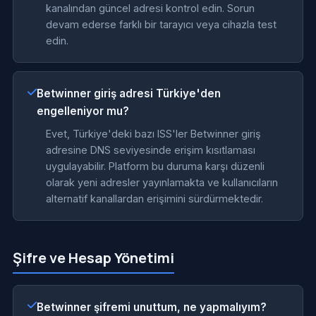
kanalından güncel adresi kontrol edin. Sorun
devam ederse farklı bir tarayıcı veya cihazla test
edin.
Betwinner giriş adresi Türkiye'den
engelleniyor mu?
Evet, Türkiye'deki bazı ISS'ler Betwinner giriş
adresine DNS seviyesinde erişim kısıtlaması
uygulayabilir. Platform bu duruma karşı düzenli
olarak yeni adresler yayınlamakta ve kullanıcıların
alternatif kanallardan erişimini sürdürmektedir.
Şifre ve Hesap Yönetimi
Betwinner şifremi unuttum, ne yapmalıyım?