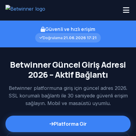
Güvenli ve hızlı erişim
Doğrulama:
21.06.2026 17:21
Betwinner Güncel Giriş Adresi
2026 – Aktif Bağlantı
Betwinner platformuna giriş için güncel adres 2026.
SSL korumalı bağlantı ile 30 saniyede güvenli erişim
sağlayın. Mobil ve masaüstü uyumlu.
Platforma Gir