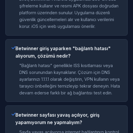
şifreleme kullanır ve resmi APK dosyası doğrudan
platform üzerinden sunulur. Uygulama düzenli
güvenlik güncellemeleri alır ve kullanıcı verilerini
korur. iOS için web uygulaması önerilir.
Betwinner giriş yaparken "bağlantı hatası"
alıyorum, çözümü nedir?
"Bağlantı hatası" genellikle ISS kısıtlaması veya
DNS sorunundan kaynaklanır. Çözüm için DNS
ayarlarınızı 1.1.1.1 olarak değiştirin, VPN kullanın veya
tarayıcı önbelleğini temizleyip tekrar deneyin. Hata
devam ederse farklı bir ağ bağlantısı test edin.
Betwinner sayfası yavaş açılıyor, giriş
yapamıyorum ne yapmalıyım?
Sayfa yavaş açılıyorsa internet bağlantınızı kontrol