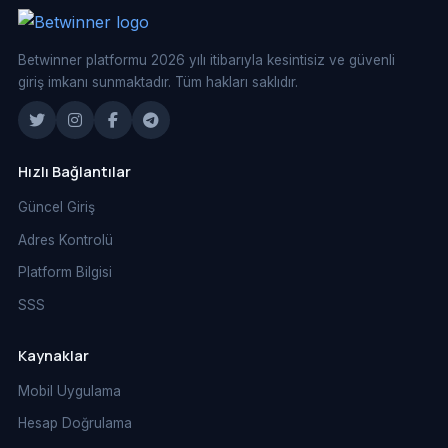
Betwinner platformu 2026 yılı itibarıyla kesintisiz ve güvenli
giriş imkanı sunmaktadır. Tüm hakları saklıdır.
Hızlı Bağlantılar
Güncel Giriş
Adres Kontrolü
Platform Bilgisi
SSS
Kaynaklar
Mobil Uygulama
Hesap Doğrulama