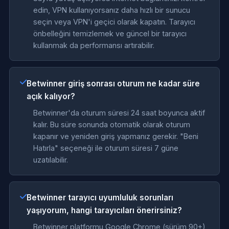
edin, VPN kullanıyorsanız daha hızlı bir sunucu
seçin veya VPN'i geçici olarak kapatın. Tarayıcı
önbelleğini temizlemek ve güncel bir tarayıcı
kullanmak da performansı artırabilir.
Betwinner giriş sonrası oturum ne kadar süre
açık kalıyor?
Betwinner'da oturum süresi 24 saat boyunca aktif
kalır. Bu süre sonunda otomatik olarak oturum
kapanır ve yeniden giriş yapmanız gerekir. "Beni
Hatırla" seçeneği ile oturum süresi 7 güne
uzatılabilir.
Betwinner tarayıcı uyumluluk sorunları
yaşıyorum, hangi tarayıcıları önerirsiniz?
Betwinner platformu Google Chrome (sürüm 90+),