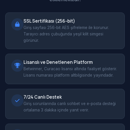
SSL Sertifikası (256-bit)
Giriş sayfası 256-bit AES şifreleme ile korunur.
Tarayıcı adres çubuğunda yeşil kilit simgesi
görünür.
Lisanslı ve Denetlenen Platform
Betwinner, Curacao lisansı altında faaliyet gösterir.
Lisans numarası platform altbilgisinde yayındadır.
7/24 Canlı Destek
Giriş sorunlarında canlı sohbet ve e-posta desteği
ortalama 3 dakika içinde yanıt verir.