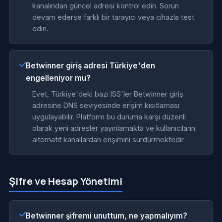
kanalından güncel adresi kontrol edin. Sorun
devam ederse farklı bir tarayıcı veya cihazla test
edin.
Betwinner giriş adresi Türkiye'den
engelleniyor mu?
Evet, Türkiye'deki bazı ISS'ler Betwinner giriş
adresine DNS seviyesinde erişim kısıtlaması
uygulayabilir. Platform bu duruma karşı düzenli
olarak yeni adresler yayınlamakta ve kullanıcıların
alternatif kanallardan erişimini sürdürmektedir.
Şifre ve Hesap Yönetimi
Betwinner şifremi unuttum, ne yapmalıyım?