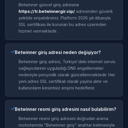
Betwinner güncel giriş adresine
https://tr.betwinnergir.vip/
adresinden güvenli
şekilde erişebilirsiniz. Platform 2026 yılı itibarıyla
SSL sertifikası ile korunan bu adres üzerinden
hizmet vermektedir.
Betwinner giriş adresi neden değişiyor?
Betwinner giriş adresi, Türkiye'deki internet servis
sağlayıcılarının uyguladığı DNS engellemeleri
nedeniyle periyodik olarak güncellenmektedir. Her
yeni adres SSL sertifikalı olarak yayına alınır ve
kullanıcıların kesintisiz erişimi hedeflenir.
Betwinner resmi giriş adresini nasıl bulabilirim?
Betwinner resmi giriş adresini doğrudan arama
motorlarında "Betwinner giriş" anahtar kelimesiyle