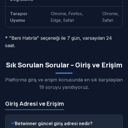
Tarayıcı
Chrome, Firefox,
Chrome,
Uyumu
Edge, Safari
Safari
* "Beni Hatırla" seçeneği ile 7 gün, varsayılan 24
saat.
Sık Sorulan Sorular – Giriş ve Erişim
Platforma giriş ve erişim konusunda en sık karşılaşılan
19 soruyu yanıtlıyoruz.
Giriş Adresi ve Erişim
Betwinner güncel giriş adresi nedir?