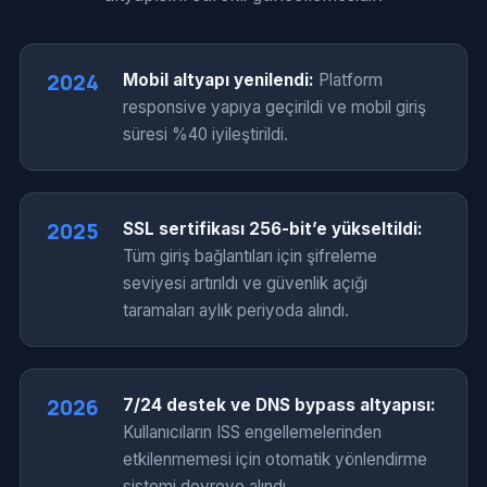
2024
Mobil altyapı yenilendi:
Platform
responsive yapıya geçirildi ve mobil giriş
süresi %40 iyileştirildi.
2025
SSL sertifikası 256-bit’e yükseltildi:
Tüm giriş bağlantıları için şifreleme
seviyesi artırıldı ve güvenlik açığı
taramaları aylık periyoda alındı.
2026
7/24 destek ve DNS bypass altyapısı:
Kullanıcıların ISS engellemelerinden
etkilenmemesi için otomatik yönlendirme
sistemi devreye alındı.