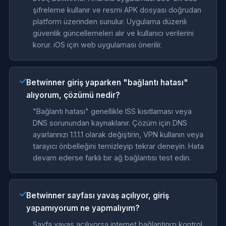
şifreleme kullanır ve resmi APK dosyası doğrudan
platform üzerinden sunulur. Uygulama düzenli
güvenlik güncellemeleri alır ve kullanıcı verilerini
korur. iOS için web uygulaması önerilir.
Betwinner giriş yaparken "bağlantı hatası"
alıyorum, çözümü nedir?
"Bağlantı hatası" genellikle ISS kısıtlaması veya
DNS sorunundan kaynaklanır. Çözüm için DNS
ayarlarınızı 1.1.1.1 olarak değiştirin, VPN kullanın veya
tarayıcı önbelleğini temizleyip tekrar deneyin. Hata
devam ederse farklı bir ağ bağlantısı test edin.
Betwinner sayfası yavaş açılıyor, giriş
yapamıyorum ne yapmalıyım?
Sayfa yavaş açılıyorsa internet bağlantınızı kontrol