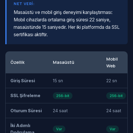
NET VERI:
Masaüstü ve mobil giriş deneyimi karşılaştırması:
Mobil cihazlarda ortalama giriş süresi 22 saniye,
masaüstünde 15 saniyedir. Her iki platformda da SSL
sertifikası aktiftir.
Mobil
Özellik
Masaüstü
Web
Giriş Süresi
15 sn
22 sn
SSL Şifreleme
256-bit
256-bit
Oturum Süresi
24 saat
24 saat
İki Adımlı
Var
Var
Doğrulama