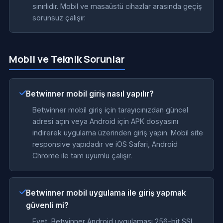
sınırlıdır. Mobil ve masaüstü cihazlar arasında geçiş
sorunsuz çalışır.
Mobil ve Teknik Sorunlar
Betwinner mobil giriş nasıl yapılır?
Betwinner mobil giriş için tarayıcınızdan güncel
adresi açın veya Android için APK dosyasını
indirerek uygulama üzerinden giriş yapın. Mobil site
responsive yapıdadır ve iOS Safari, Android
Chrome ile tam uyumlu çalışır.
Betwinner mobil uygulama ile giriş yapmak
güvenli mi?
Evet, Betwinner Android uygulaması 256-bit SSL