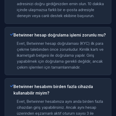
adresinizi doğru girdiğinizden emin olun. 10 dakika
içinde ulaşmazsa farklı bir e-posta adresiyle
deneyin veya canlı destek ekibine başvurun.
Betwinner hesap doğrulama işlemi zorunlu mu?
Evet, Betwinner hesap doğrulaması (KYC) ilk para
çekme talebinden önce zorunludur. Kimlik kartı ve
ikametgah belgesi ile doğrulama yapılır. Giriş
yapabilmek için doğrulama gerekli değildir, ancak
çekim işlemleri için tamamlanmalıdır.
Betwinner hesabımı birden fazla cihazda
kullanabilir miyim?
Evet, Betwinner hesabınıza aynı anda birden fazla
cihazdan giriş yapabilirsiniz. Ancak aynı hesap
üzerinden eşzamanlı aktif oturum sayısı 3 ile