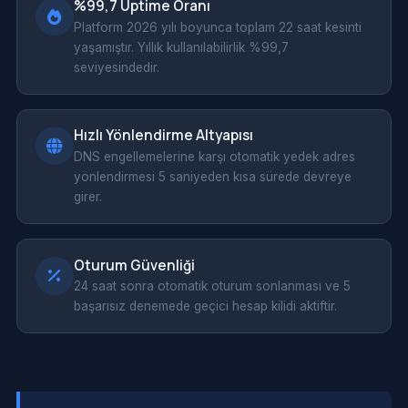
%99,7 Uptime Oranı
Platform 2026 yılı boyunca toplam 22 saat kesinti
yaşamıştır. Yıllık kullanılabilirlik %99,7
seviyesindedir.
Hızlı Yönlendirme Altyapısı
DNS engellemelerine karşı otomatik yedek adres
yönlendirmesi 5 saniyeden kısa sürede devreye
girer.
Oturum Güvenliği
24 saat sonra otomatik oturum sonlanması ve 5
başarısız denemede geçici hesap kilidi aktiftir.