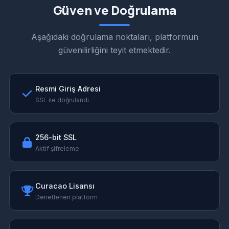
Güven ve Doğrulama
Aşağıdaki doğrulama noktaları, platformun
güvenilirliğini teyit etmektedir.
Resmi Giriş Adresi
SSL ile doğrulandı
256-bit SSL
Aktif şifreleme
Curacao Lisansı
Denetlenen platform