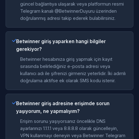
güncel bağlantıya ulaşarak veya platformun resmi
Telegram kanalı @BetwinnerDuyuru üzerinden
doğrulanmış adresi takip ederek bulabilirsiniz.
Betwinner giriş yaparken hangi bilgiler
gerekiyor?
Betwinner hesabınıza giriş yapmak için kayıt
sırasında belirlediğiniz e-posta adresi veya
kullanıcı adı ile şifrenizi girmeniz yeterlidir. İki adımlı
doğrulama aktifse ek olarak SMS kodu istenir.
Betwinner giriş adresine erişimde sorun
yaşıyorum, ne yapmalıyım?
Erişim sorunu yaşıyorsanız öncelikle DNS
ayarlarınızı 1.1.1.1 veya 8.8.8.8 olarak güncelleyin,
VPN kullanmayı deneyin veya Betwinner Telegram