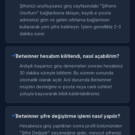
Şifrenizi unuttuysanız giriş sayfasındaki "Şifremi
Unuttum" bağlantısına tıklayın, kayıtlı e-posta
adresinizi girin ve gelen sıfırlama bağlantısını
kullanarak yeni şifre belirleyin. İşlem genellikle 2-3
dakika sürer.
Betwinner hesabım kilitlendi, nasıl açabilirim?
Ardışık başarısız giriş denemeleri sonrası hesabınız
30 dakika süreyle kilitlenir. Bu sürenin sonunda
otomatik olarak açılır. Acil durumda Betwinner
müşteri desteğine e-posta veya canlı sohbet
yoluyla başvurarak kilidi kaldırtabilirsiniz.
Betwinner şifre değiştirme işlemi nasıl yapılır?
Hesabınıza giriş yaptıktan sonra profil bölümünden
"Şifre Değiştir" seçeneğine gidin, mevcut şifrenizi