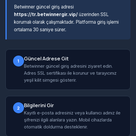
Betwinner güncel giriş adresi
https://tr.betwinnergir.vip/
üzerinden SSL
korumalı olarak çalışmaktadır. Platforma giriş işlemi
ortalama 30 saniye sürer.
Güncel Adrese Git
1
Betwinner güncel giriş adresini ziyaret edin.
Adres SSL sertifikası ile korunur ve tarayıcınız
yeşil kilit simgesi gösterir.
Bilgilerini Gir
2
Kayıtlı e-posta adresiniz veya kullanıcı adınız ile
şifrenizi ilgili alanlara yazın. Mobil cihazlarda
otomatik doldurma desteklenir.