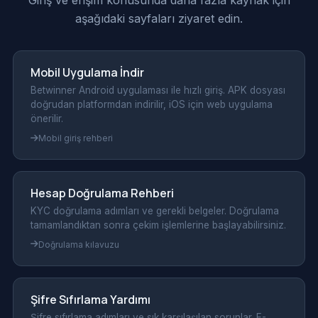
Giriş ve erişim konusunda daha fazla kaynak için
aşağıdaki sayfaları ziyaret edin.
Mobil Uygulama İndir
Betwinner Android uygulaması ile hızlı giriş. APK dosyası
doğrudan platformdan indirilir, iOS için web uygulama
önerilir.
Mobil giriş rehberi
Hesap Doğrulama Rehberi
KYC doğrulama adımları ve gerekli belgeler. Doğrulama
tamamlandıktan sonra çekim işlemlerine başlayabilirsiniz.
Doğrulama kılavuzu
Şifre Sıfırlama Yardımı
Şifre sıfırlama adımları ve sık karşılaşılan sorunlar. E-