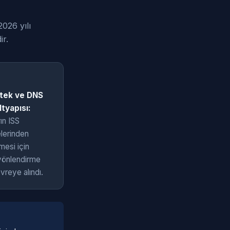
026 yılı
ir.
tek ve DNS
tyapısı:
rın ISS
lerinden
mesi için
yönlendirme
vreye alındı.