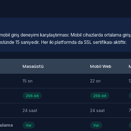
bil giriş deneyimi karşılaştırması: Mobil cihazlarda ortalama giriş
tünde 15 saniyedir. Her iki platformda da SSL sertifikası aktiftir.
Masaüstü
Mobil Web
15 sn
22 sn
1
256-bit
256-bit
24 saat
24 saat
7
rulama
Var
Var