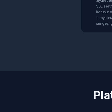
ziyaret e
SSL sertif
korunur 
tarayıcınız
simgesi g
Pla