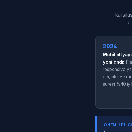
Karşıla
bo
2024
Mobil altyapı
yenilendi:
Pla
responsive ya
geçirildi ve mob
süresi %40 iyile
ÖNEMLI BILGI