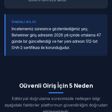
ÖNEMLI BILGI:
İncelememiz süresince gözlemlediğimiz şey,
Betwinner giriş adresinin 2026 yılı içinde ortalama 47
günde bir güncellendiği ve her yeni adresin 512-bit
SHA-2 sertifikası ile korunduğudur.
Güvenli Giriş İçin 5 Neden
Editöryal doğrulama sürecimizde netleşen bilgi:
aşağıdaki faktörler platformun güvenilirliğini doğrudan
etkilemektedir.