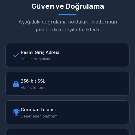
Güven ve Doğrulama
Aşağıdaki doğrulama noktaları, platformun
güvenilirliğini teyit etmektedir.
Resmi Giriş Adresi
SSL ile doğrulandı
256-bit SSL
Aktif şifreleme
Curacao Lisansı
Denetlenen platform