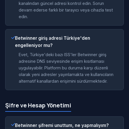
kanalından güncel adresi kontrol edin. Sorun
devam ederse farklı bir tarayıcı veya cihazla test
edin.
Betwinner giriş adresi Türkiye'den
engelleniyor mu?
Evet, Türkiye'deki bazı ISS'ler Betwinner giriş
adresine DNS seviyesinde erişim kısıtlaması
uygulayabilir. Platform bu duruma karşı düzenli
olarak yeni adresler yayınlamakta ve kullanıcıların
alternatif kanallardan erişimini sürdürmektedir.
Şifre ve Hesap Yönetimi
Betwinner şifremi unuttum, ne yapmalıyım?