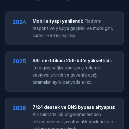
2024
Mobil altyapı yenilendi:
Platform
responsive yapıya geçirildi ve mobil giriş
süresi %40 iyileştirildi.
2025
SSL sertifikası 256-bit’e yükseltildi:
Tüm giriş bağlantıları için şifreleme
seviyesi artırıldı ve güvenlik açığı
taramaları aylık periyoda alındı.
2026
7/24 destek ve DNS bypass altyapısı:
Kullanıcıların ISS engellemelerinden
etkilenmemesi için otomatik yönlendirme
sistemi devreye alındı.