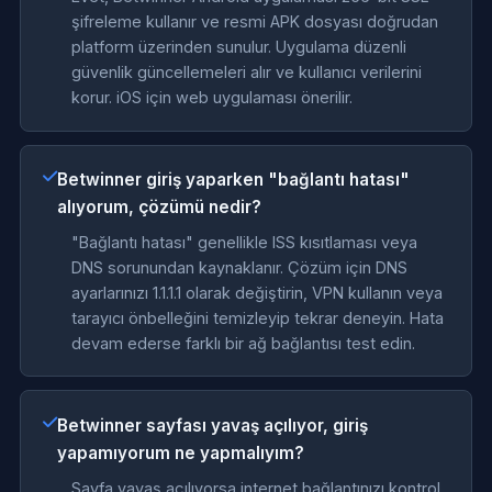
şifreleme kullanır ve resmi APK dosyası doğrudan
platform üzerinden sunulur. Uygulama düzenli
güvenlik güncellemeleri alır ve kullanıcı verilerini
korur. iOS için web uygulaması önerilir.
Betwinner giriş yaparken "bağlantı hatası"
alıyorum, çözümü nedir?
"Bağlantı hatası" genellikle ISS kısıtlaması veya
DNS sorunundan kaynaklanır. Çözüm için DNS
ayarlarınızı 1.1.1.1 olarak değiştirin, VPN kullanın veya
tarayıcı önbelleğini temizleyip tekrar deneyin. Hata
devam ederse farklı bir ağ bağlantısı test edin.
Betwinner sayfası yavaş açılıyor, giriş
yapamıyorum ne yapmalıyım?
Sayfa yavaş açılıyorsa internet bağlantınızı kontrol