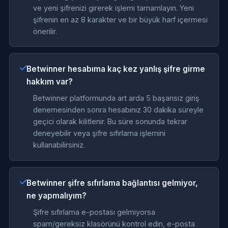
ve yeni şifrenizi girerek işlemi tamamlayın. Yeni
şifrenin en az 8 karakter ve bir büyük harf içermesi
önerilir.
Betwinner hesabıma kaç kez yanlış şifre girme
hakkım var?
Betwinner platformunda art arda 5 başarısız giriş
denemesinden sonra hesabınız 30 dakika süreyle
geçici olarak kilitlenir. Bu süre sonunda tekrar
deneyebilir veya şifre sıfırlama işlemini
kullanabilirsiniz.
Betwinner şifre sıfırlama bağlantısı gelmiyor,
ne yapmalıyım?
Şifre sıfırlama e-postası gelmiyorsa
spam/gereksiz klasörünü kontrol edin, e-posta