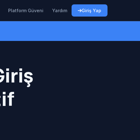
Platform Güveni
Yardım
Giriş Yap
iriş
if