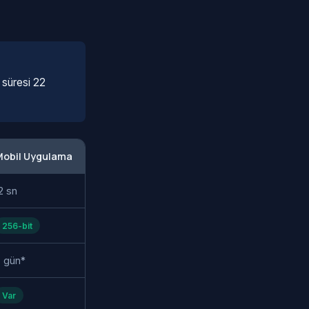
 süresi 22
Mobil Uygulama
2 sn
256-bit
 gün*
Var