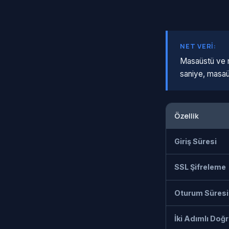
NET VERI:
Masaüstü ve mo
saniye, masaüs
Özellik
Giriş Süresi
SSL Şifreleme
Oturum Süresi
İki Adımlı Doğ