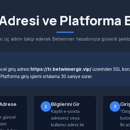
 Adresi ve Platforma 
i üç adımı takip ederek Betwinner hesabınıza güvenli şekild
cel giriş adresi
https://tr.betwinnergir.vip/
üzerinden SSL koru
 Platforma giriş işlemi ortalama 30 saniye sürer.
 Adrese
Bilgilerini Gir
Giri
2
3
Kayıtlı e-posta
“Giri
r güncel
adresiniz veya
buton
sini
kullanıcı adınız ile
İki a