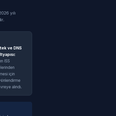
026 yılı
ir.
tek ve DNS
tyapısı:
rın ISS
lerinden
mesi için
yönlendirme
vreye alındı.