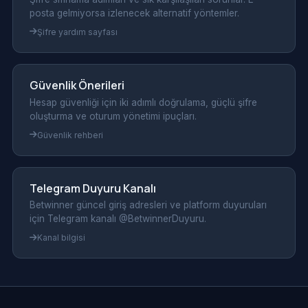
posta gelmiyorsa izlenecek alternatif yöntemler.
Şifre yardım sayfası
Güvenlik Önerileri
Hesap güvenliği için iki adımlı doğrulama, güçlü şifre
oluşturma ve oturum yönetimi ipuçları.
Güvenlik rehberi
Telegram Duyuru Kanalı
Betwinner güncel giriş adresleri ve platform duyuruları
için Telegram kanalı @BetwinnerDuyuru.
Kanal bilgisi