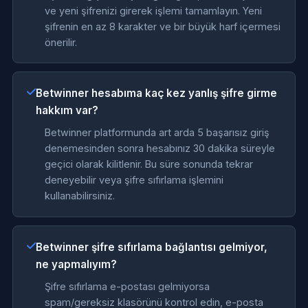
ve yeni şifrenizi girerek işlemi tamamlayın. Yeni
şifrenin en az 8 karakter ve bir büyük harf içermesi
önerilir.
Betwinner hesabıma kaç kez yanlış şifre girme
hakkım var?
Betwinner platformunda art arda 5 başarısız giriş
denemesinden sonra hesabınız 30 dakika süreyle
geçici olarak kilitlenir. Bu süre sonunda tekrar
deneyebilir veya şifre sıfırlama işlemini
kullanabilirsiniz.
Betwinner şifre sıfırlama bağlantısı gelmiyor,
ne yapmalıyım?
Şifre sıfırlama e-postası gelmiyorsa
spam/gereksiz klasörünü kontrol edin, e-posta