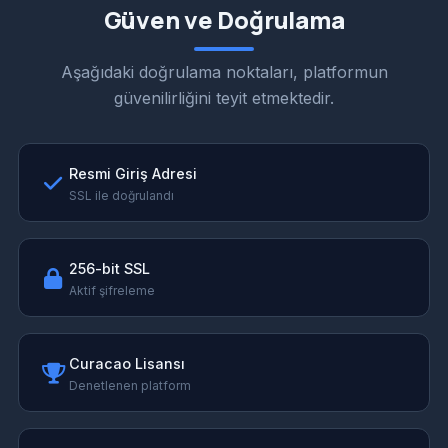
Güven ve Doğrulama
Aşağıdaki doğrulama noktaları, platformun
güvenilirliğini teyit etmektedir.
Resmi Giriş Adresi
SSL ile doğrulandı
256-bit SSL
Aktif şifreleme
Curacao Lisansı
Denetlenen platform