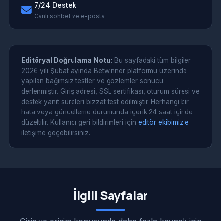
7/24 Destek
Canlı sohbet ve e-posta
Editöryal Doğrulama Notu:
Bu sayfadaki tüm bilgiler
2026 yılı Şubat ayında Betwinner platformu üzerinde
yapılan bağımsız testler ve gözlemler sonucu
derlenmiştir. Giriş adresi, SSL sertifikası, oturum süresi ve
destek yanıt süreleri bizzat test edilmiştir. Herhangi bir
hata veya güncelleme durumunda içerik 24 saat içinde
düzeltilir. Kullanıcı geri bildirimleri için
editör ekibimizle
iletişime geçebilirsiniz.
İlgili Sayfalar