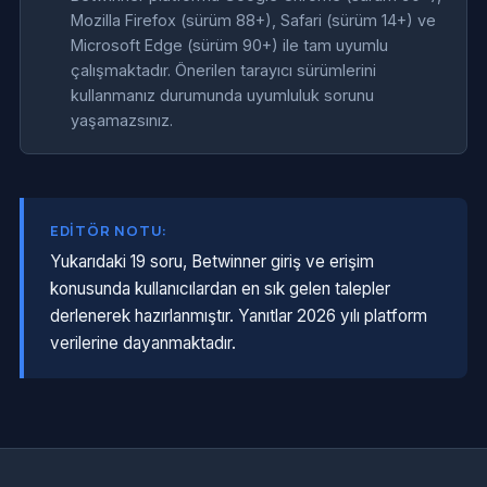
Mozilla Firefox (sürüm 88+), Safari (sürüm 14+) ve
Microsoft Edge (sürüm 90+) ile tam uyumlu
çalışmaktadır. Önerilen tarayıcı sürümlerini
kullanmanız durumunda uyumluluk sorunu
yaşamazsınız.
EDITÖR NOTU:
Yukarıdaki 19 soru, Betwinner giriş ve erişim
konusunda kullanıcılardan en sık gelen talepler
derlenerek hazırlanmıştır. Yanıtlar 2026 yılı platform
verilerine dayanmaktadır.