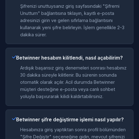
Şifrenizi unuttuysanız giriş sayfasındaki "Şifremi
Unuttum" bağlantısına tıklayın, kayıtlı e-posta
adresinizi girin ve gelen sıfırlama bağlantısını
kullanarak yeni şifre belirleyin. İşlem genellikle 2-3
dakika sürer.
Betwinner hesabım kilitlendi, nasıl açabilirim?
Ardışık başarısız giriş denemeleri sonrası hesabınız
30 dakika süreyle kilitlenir. Bu sürenin sonunda
otomatik olarak açılır. Acil durumda Betwinner
müşteri desteğine e-posta veya canlı sohbet
yoluyla başvurarak kilidi kaldırtabilirsiniz.
Betwinner şifre değiştirme işlemi nasıl yapılır?
Hesabınıza giriş yaptıktan sonra profil bölümünden
"Şifre Değiştir" seçeneğine gidin, mevcut şifrenizi