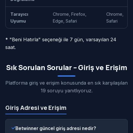
Tarayıcı
Chrome, Firefox,
Chrome,
Uyumu
Edge, Safari
Safari
* "Beni Hatırla" seçeneği ile 7 gün, varsayılan 24
saat.
Sık Sorulan Sorular – Giriş ve Erişim
Platforma giriş ve erişim konusunda en sık karşılaşılan
19 soruyu yanıtlıyoruz.
Giriş Adresi ve Erişim
Betwinner güncel giriş adresi nedir?