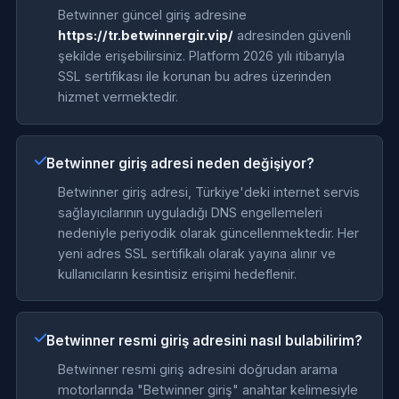
Betwinner güncel giriş adresine
https://tr.betwinnergir.vip/
adresinden güvenli
şekilde erişebilirsiniz. Platform 2026 yılı itibarıyla
SSL sertifikası ile korunan bu adres üzerinden
hizmet vermektedir.
Betwinner giriş adresi neden değişiyor?
Betwinner giriş adresi, Türkiye'deki internet servis
sağlayıcılarının uyguladığı DNS engellemeleri
nedeniyle periyodik olarak güncellenmektedir. Her
yeni adres SSL sertifikalı olarak yayına alınır ve
kullanıcıların kesintisiz erişimi hedeflenir.
Betwinner resmi giriş adresini nasıl bulabilirim?
Betwinner resmi giriş adresini doğrudan arama
motorlarında "Betwinner giriş" anahtar kelimesiyle