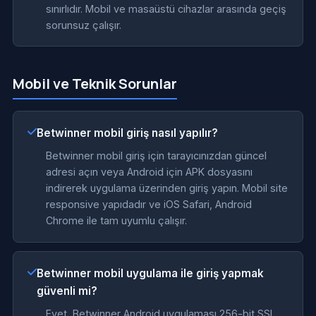
sınırlıdır. Mobil ve masaüstü cihazlar arasında geçiş
sorunsuz çalışır.
Mobil ve Teknik Sorunlar
Betwinner mobil giriş nasıl yapılır?
Betwinner mobil giriş için tarayıcınızdan güncel
adresi açın veya Android için APK dosyasını
indirerek uygulama üzerinden giriş yapın. Mobil site
responsive yapıdadır ve iOS Safari, Android
Chrome ile tam uyumlu çalışır.
Betwinner mobil uygulama ile giriş yapmak
güvenli mi?
Evet, Betwinner Android uygulaması 256-bit SSL