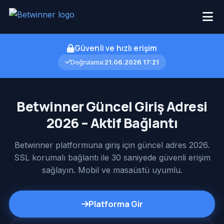
Güvenli ve hızlı erişim
Doğrulama:
21.06.2026 17:21
Betwinner Güncel Giriş Adresi
2026 – Aktif Bağlantı
Betwinner platformuna giriş için güncel adres 2026.
SSL korumalı bağlantı ile 30 saniyede güvenli erişim
sağlayın. Mobil ve masaüstü uyumlu.
Platforma Gir