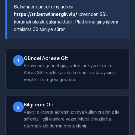
Betwinner güncel giriş adresi
https://tr.betwinnergir.vip/
üzerinden SSL
korumalı olarak çalışmaktadır. Platforma giriş işlemi
ortalama 30 saniye sürer.
Güncel Adrese Git
1
Betwinner güncel giriş adresini ziyaret edin.
Adres SSL sertifikası ile korunur ve tarayıcınız
yeşil kilit simgesi gösterir.
Bilgilerini Gir
2
Kayıtlı e-posta adresiniz veya kullanıcı adınız ile
şifrenizi ilgili alanlara yazın. Mobil cihazlarda
otomatik doldurma desteklenir.