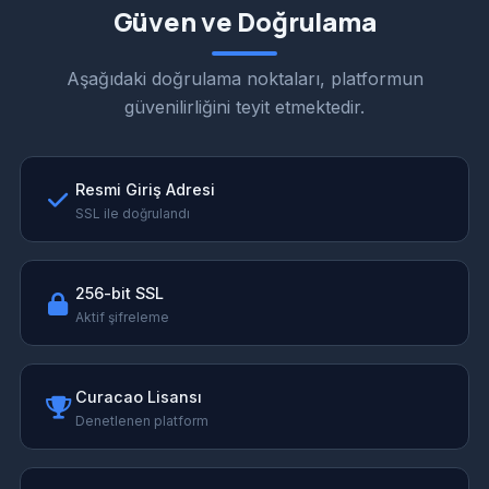
Güven ve Doğrulama
Aşağıdaki doğrulama noktaları, platformun
güvenilirliğini teyit etmektedir.
Resmi Giriş Adresi
SSL ile doğrulandı
256-bit SSL
Aktif şifreleme
Curacao Lisansı
Denetlenen platform