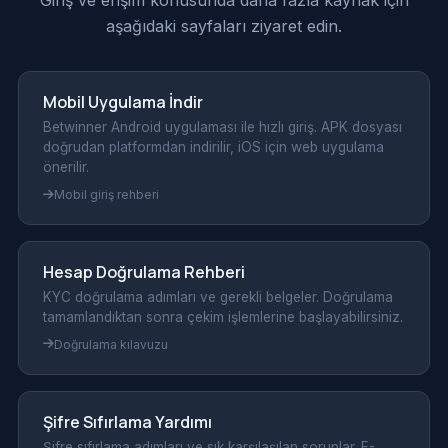
Giriş ve erişim konusunda daha fazla kaynak için
aşağıdaki sayfaları ziyaret edin.
Mobil Uygulama İndir
Betwinner Android uygulaması ile hızlı giriş. APK dosyası
doğrudan platformdan indirilir, iOS için web uygulama
önerilir.
Mobil giriş rehberi
Hesap Doğrulama Rehberi
KYC doğrulama adımları ve gerekli belgeler. Doğrulama
tamamlandıktan sonra çekim işlemlerine başlayabilirsiniz.
Doğrulama kılavuzu
Şifre Sıfırlama Yardımı
Şifre sıfırlama adımları ve sık karşılaşılan sorunlar. E-