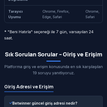
Tarayıcı
Chrome, Firefox,
Chrome,
Uyumu
Edge, Safari
Safari
* "Beni Hatırla" seçeneği ile 7 gün, varsayılan 24
saat.
Sık Sorulan Sorular – Giriş ve Erişim
Platforma giriş ve erişim konusunda en sık karşılaşılan
19 soruyu yanıtlıyoruz.
Giriş Adresi ve Erişim
Betwinner güncel giriş adresi nedir?