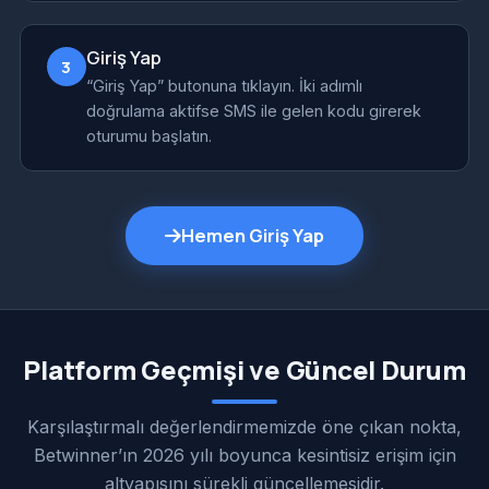
Giriş Yap
3
“Giriş Yap” butonuna tıklayın. İki adımlı
doğrulama aktifse SMS ile gelen kodu girerek
oturumu başlatın.
Hemen Giriş Yap
Platform Geçmişi ve Güncel Durum
Karşılaştırmalı değerlendirmemizde öne çıkan nokta,
Betwinner’ın 2026 yılı boyunca kesintisiz erişim için
altyapısını sürekli güncellemesidir.