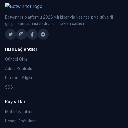
Betwinner platformu 2026 yılı itibarıyla kesintisiz ve güvenli
giriş imkanı sunmaktadır. Tüm hakları saklıdır.
Hızlı Bağlantılar
Güncel Giriş
Adres Kontrolü
Platform Bilgisi
SSS
Kaynaklar
Mobil Uygulama
Hesap Doğrulama