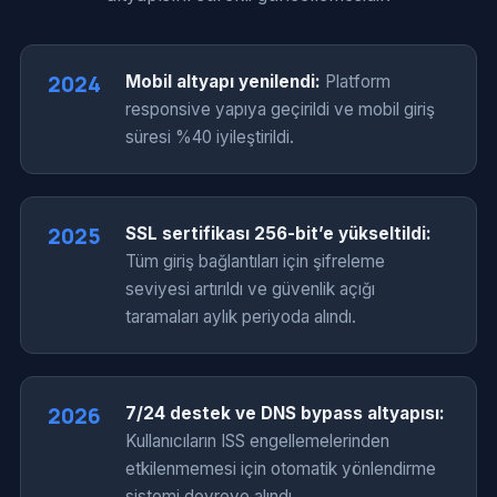
2024
Mobil altyapı yenilendi:
Platform
responsive yapıya geçirildi ve mobil giriş
süresi %40 iyileştirildi.
2025
SSL sertifikası 256-bit’e yükseltildi:
Tüm giriş bağlantıları için şifreleme
seviyesi artırıldı ve güvenlik açığı
taramaları aylık periyoda alındı.
2026
7/24 destek ve DNS bypass altyapısı:
Kullanıcıların ISS engellemelerinden
etkilenmemesi için otomatik yönlendirme
sistemi devreye alındı.