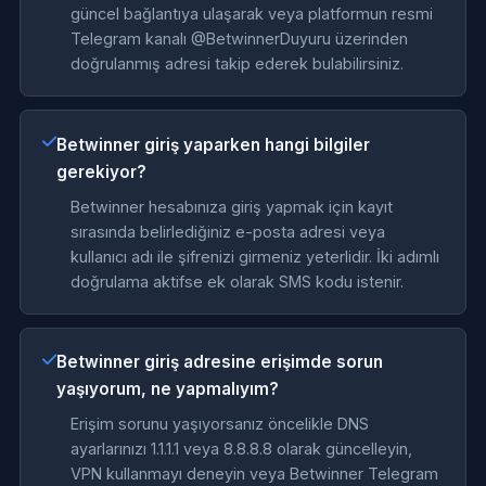
güncel bağlantıya ulaşarak veya platformun resmi
Telegram kanalı @BetwinnerDuyuru üzerinden
doğrulanmış adresi takip ederek bulabilirsiniz.
Betwinner giriş yaparken hangi bilgiler
gerekiyor?
Betwinner hesabınıza giriş yapmak için kayıt
sırasında belirlediğiniz e-posta adresi veya
kullanıcı adı ile şifrenizi girmeniz yeterlidir. İki adımlı
doğrulama aktifse ek olarak SMS kodu istenir.
Betwinner giriş adresine erişimde sorun
yaşıyorum, ne yapmalıyım?
Erişim sorunu yaşıyorsanız öncelikle DNS
ayarlarınızı 1.1.1.1 veya 8.8.8.8 olarak güncelleyin,
VPN kullanmayı deneyin veya Betwinner Telegram