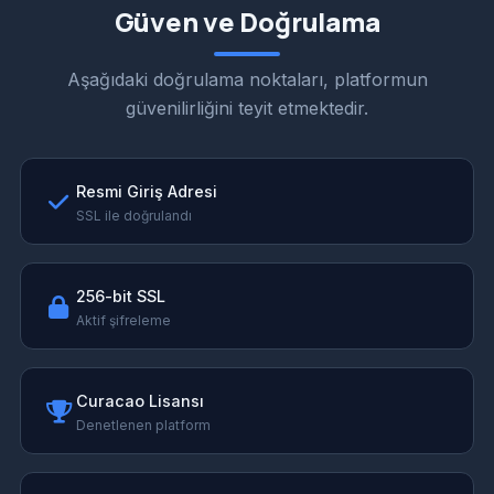
Güven ve Doğrulama
Aşağıdaki doğrulama noktaları, platformun
güvenilirliğini teyit etmektedir.
Resmi Giriş Adresi
SSL ile doğrulandı
256-bit SSL
Aktif şifreleme
Curacao Lisansı
Denetlenen platform