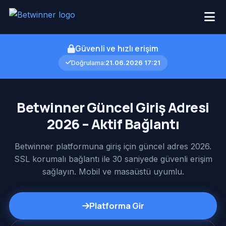
Güvenli ve hızlı erişim
Doğrulama:
21.06.2026 17:21
Betwinner Güncel Giriş Adresi
2026 – Aktif Bağlantı
Betwinner platformuna giriş için güncel adres 2026.
SSL korumalı bağlantı ile 30 saniyede güvenli erişim
sağlayın. Mobil ve masaüstü uyumlu.
Platforma Gir