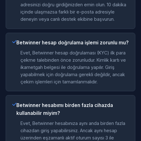
adresinizi doğru girdiğinizden emin olun. 10 dakika
içinde ulaşmazsa farklı bir e-posta adresiyle
deneyin veya canlı destek ekibine başvurun.
Betwinner hesap doğrulama işlemi zorunlu mu?
Evet, Betwinner hesap doğrulaması (KYC) ilk para
çekme talebinden önce zorunludur. Kimlik kartı ve
ikametgah belgesi ile doğrulama yapılır. Giriş
yapabilmek için doğrulama gerekli değildir, ancak
çekim işlemleri için tamamlanmalıdır.
Betwinner hesabımı birden fazla cihazda
kullanabilir miyim?
Evet, Betwinner hesabınıza aynı anda birden fazla
cihazdan giriş yapabilirsiniz. Ancak aynı hesap
üzerinden eşzamanlı aktif oturum sayısı 3 ile