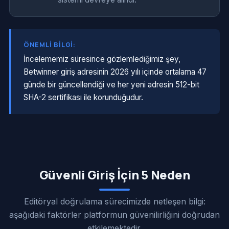
ÖNEMLI BILGI:
İncelememiz süresince gözlemlediğimiz şey,
Betwinner giriş adresinin 2026 yılı içinde ortalama 47
günde bir güncellendiği ve her yeni adresin 512-bit
SHA-2 sertifikası ile korunduğudur.
Güvenli Giriş İçin 5 Neden
Editöryal doğrulama sürecimizde netleşen bilgi:
aşağıdaki faktörler platformun güvenilirliğini doğrudan
etkilemektedir.