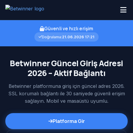
Güvenli ve hızlı erişim
Doğrulama:
21.06.2026 17:21
Betwinner Güncel Giriş Adresi
2026 – Aktif Bağlantı
Betwinner platformuna giriş için güncel adres 2026.
SSL korumalı bağlantı ile 30 saniyede güvenli erişim
sağlayın. Mobil ve masaüstü uyumlu.
Platforma Gir