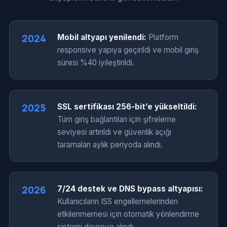
2024
Mobil altyapı yenilendi:
Platform
responsive yapıya geçirildi ve mobil giriş
süresi %40 iyileştirildi.
2025
SSL sertifikası 256-bit’e yükseltildi:
Tüm giriş bağlantıları için şifreleme
seviyesi artırıldı ve güvenlik açığı
taramaları aylık periyoda alındı.
2026
7/24 destek ve DNS bypass altyapısı:
Kullanıcıların ISS engellemelerinden
etkilenmemesi için otomatik yönlendirme
sistemi devreye alındı.