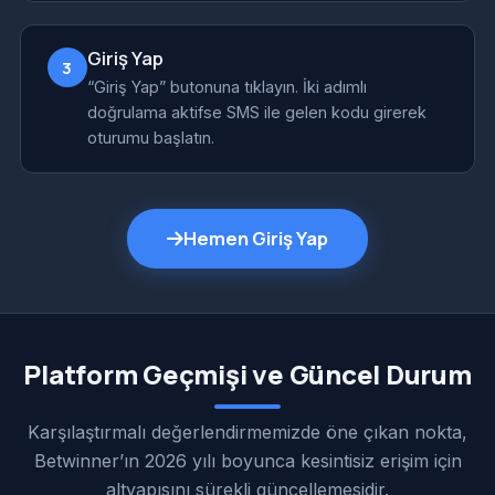
Giriş Yap
3
“Giriş Yap” butonuna tıklayın. İki adımlı
doğrulama aktifse SMS ile gelen kodu girerek
oturumu başlatın.
Hemen Giriş Yap
Platform Geçmişi ve Güncel Durum
Karşılaştırmalı değerlendirmemizde öne çıkan nokta,
Betwinner’ın 2026 yılı boyunca kesintisiz erişim için
altyapısını sürekli güncellemesidir.