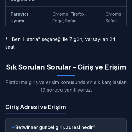
Tarayıcı
Chrome, Firefox,
Chrome,
Uyumu
Edge, Safari
Safari
* "Beni Hatırla" seçeneği ile 7 gün, varsayılan 24
saat.
Sık Sorulan Sorular – Giriş ve Erişim
Platforma giriş ve erişim konusunda en sık karşılaşılan
19 soruyu yanıtlıyoruz.
Giriş Adresi ve Erişim
Betwinner güncel giriş adresi nedir?