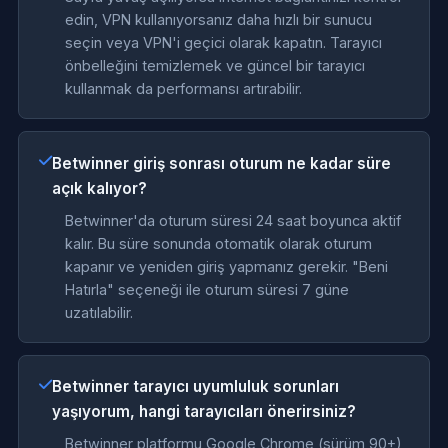
edin, VPN kullanıyorsanız daha hızlı bir sunucu
seçin veya VPN'i geçici olarak kapatın. Tarayıcı
önbelleğini temizlemek ve güncel bir tarayıcı
kullanmak da performansı artırabilir.
Betwinner giriş sonrası oturum ne kadar süre
açık kalıyor?
Betwinner'da oturum süresi 24 saat boyunca aktif
kalır. Bu süre sonunda otomatik olarak oturum
kapanır ve yeniden giriş yapmanız gerekir. "Beni
Hatırla" seçeneği ile oturum süresi 7 güne
uzatılabilir.
Betwinner tarayıcı uyumluluk sorunları
yaşıyorum, hangi tarayıcıları önerirsiniz?
Betwinner platformu Google Chrome (sürüm 90+),