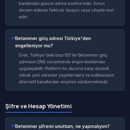
kanalından güncel adresi kontrol edin. Sorun
devam ederse farklı bir tarayıcı veya cihazla test
edin.
Betwinner giriş adresi Türkiye'den
engelleniyor mu?
Evet, Türkiye'deki bazı ISS'ler Betwinner giriş
adresine DNS seviyesinde erişim kısıtlaması
uygulayabilir. Platform bu duruma karşı düzenli
olarak yeni adresler yayınlamakta ve kullanıcıların
alternatif kanallardan erişimini sürdürmektedir.
Şifre ve Hesap Yönetimi
Betwinner şifremi unuttum, ne yapmalıyım?