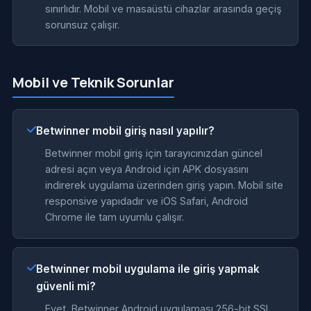
sınırlıdır. Mobil ve masaüstü cihazlar arasında geçiş
sorunsuz çalışır.
Mobil ve Teknik Sorunlar
Betwinner mobil giriş nasıl yapılır?
Betwinner mobil giriş için tarayıcınızdan güncel
adresi açın veya Android için APK dosyasını
indirerek uygulama üzerinden giriş yapın. Mobil site
responsive yapıdadır ve iOS Safari, Android
Chrome ile tam uyumlu çalışır.
Betwinner mobil uygulama ile giriş yapmak
güvenli mi?
Evet, Betwinner Android uygulaması 256-bit SSL