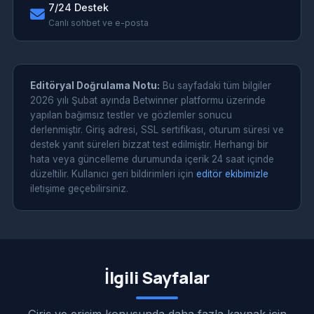
7/24 Destek
Canlı sohbet ve e-posta
Editöryal Doğrulama Notu:
Bu sayfadaki tüm bilgiler
2026 yılı Şubat ayında Betwinner platformu üzerinde
yapılan bağımsız testler ve gözlemler sonucu
derlenmiştir. Giriş adresi, SSL sertifikası, oturum süresi ve
destek yanıt süreleri bizzat test edilmiştir. Herhangi bir
hata veya güncelleme durumunda içerik 24 saat içinde
düzeltilir. Kullanıcı geri bildirimleri için
editör ekibimizle
iletişime geçebilirsiniz.
İlgili Sayfalar