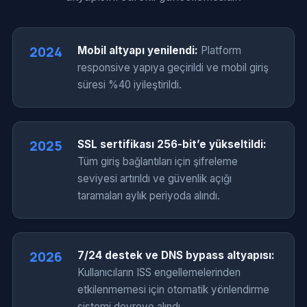
2024
Mobil altyapı yenilendi:
Platform
responsive yapıya geçirildi ve mobil giriş
süresi %40 iyileştirildi.
2025
SSL sertifikası 256-bit’e yükseltildi:
Tüm giriş bağlantıları için şifreleme
seviyesi artırıldı ve güvenlik açığı
taramaları aylık periyoda alındı.
2026
7/24 destek ve DNS bypass altyapısı:
Kullanıcıların ISS engellemelerinden
etkilenmemesi için otomatik yönlendirme
sistemi devreye alındı.