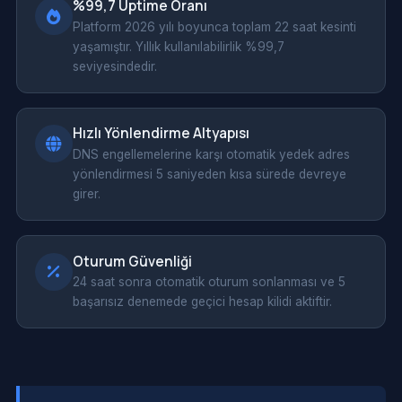
%99,7 Uptime Oranı
Platform 2026 yılı boyunca toplam 22 saat kesinti
yaşamıştır. Yıllık kullanılabilirlik %99,7
seviyesindedir.
Hızlı Yönlendirme Altyapısı
DNS engellemelerine karşı otomatik yedek adres
yönlendirmesi 5 saniyeden kısa sürede devreye
girer.
Oturum Güvenliği
24 saat sonra otomatik oturum sonlanması ve 5
başarısız denemede geçici hesap kilidi aktiftir.