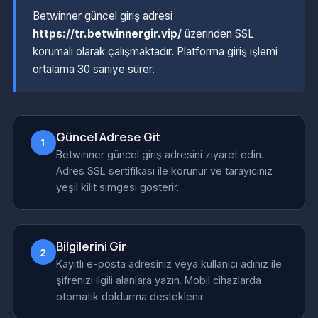
Betwinner güncel giriş adresi
https://tr.betwinnergir.vip/
üzerinden SSL
korumalı olarak çalışmaktadır. Platforma giriş işlemi
ortalama 30 saniye sürer.
Güncel Adrese Git
1
Betwinner güncel giriş adresini ziyaret edin.
Adres SSL sertifikası ile korunur ve tarayıcınız
yeşil kilit simgesi gösterir.
Bilgilerini Gir
2
Kayıtlı e-posta adresiniz veya kullanıcı adınız ile
şifrenizi ilgili alanlara yazın. Mobil cihazlarda
otomatik doldurma desteklenir.