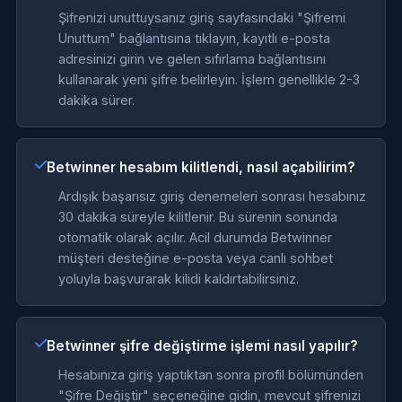
Şifrenizi unuttuysanız giriş sayfasındaki "Şifremi
Unuttum" bağlantısına tıklayın, kayıtlı e-posta
adresinizi girin ve gelen sıfırlama bağlantısını
kullanarak yeni şifre belirleyin. İşlem genellikle 2-3
dakika sürer.
Betwinner hesabım kilitlendi, nasıl açabilirim?
Ardışık başarısız giriş denemeleri sonrası hesabınız
30 dakika süreyle kilitlenir. Bu sürenin sonunda
otomatik olarak açılır. Acil durumda Betwinner
müşteri desteğine e-posta veya canlı sohbet
yoluyla başvurarak kilidi kaldırtabilirsiniz.
Betwinner şifre değiştirme işlemi nasıl yapılır?
Hesabınıza giriş yaptıktan sonra profil bölümünden
"Şifre Değiştir" seçeneğine gidin, mevcut şifrenizi