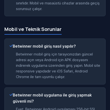
sınırlıdır. Mobil ve masaüstü cihazlar arasında geçiş
sorunsuz çalışır.
Mobil ve Teknik Sorunlar
Betwinner mobil giriş nasıl yapılır?
Betwinner mobil giriş için tarayıcınızdan güncel
adresi açın veya Android için APK dosyasını
indirerek uygulama üzerinden giriş yapın. Mobil site
responsive yapıdadır ve iOS Safari, Android
Chrome ile tam uyumlu çalışır.
Betwinner mobil uygulama ile giriş yapmak
güvenli mi?
Evet, Betwinner Android uygulaması 256-bit SSL