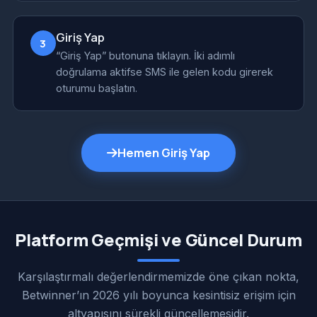
Giriş Yap
3
“Giriş Yap” butonuna tıklayın. İki adımlı
doğrulama aktifse SMS ile gelen kodu girerek
oturumu başlatın.
Hemen Giriş Yap
Platform Geçmişi ve Güncel Durum
Karşılaştırmalı değerlendirmemizde öne çıkan nokta,
Betwinner’ın 2026 yılı boyunca kesintisiz erişim için
altyapısını sürekli güncellemesidir.