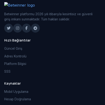
Betwinner platformu 2026 yılı itibarıyla kesintisiz ve güvenli
giriş imkanı sunmaktadır. Tüm hakları saklıdır.
Hızlı Bağlantılar
Güncel Giriş
Adres Kontrolü
Platform Bilgisi
SSS
Kaynaklar
Mobil Uygulama
Hesap Doğrulama