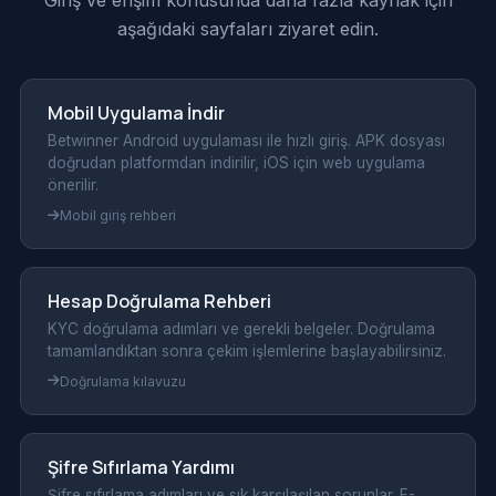
Giriş ve erişim konusunda daha fazla kaynak için
aşağıdaki sayfaları ziyaret edin.
Mobil Uygulama İndir
Betwinner Android uygulaması ile hızlı giriş. APK dosyası
doğrudan platformdan indirilir, iOS için web uygulama
önerilir.
Mobil giriş rehberi
Hesap Doğrulama Rehberi
KYC doğrulama adımları ve gerekli belgeler. Doğrulama
tamamlandıktan sonra çekim işlemlerine başlayabilirsiniz.
Doğrulama kılavuzu
Şifre Sıfırlama Yardımı
Şifre sıfırlama adımları ve sık karşılaşılan sorunlar. E-