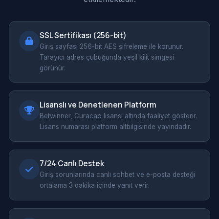
SSL Sertifikası (256-bit)
Giriş sayfası 256-bit AES şifreleme ile korunur.
Tarayıcı adres çubuğunda yeşil kilit simgesi
görünür.
Lisanslı ve Denetlenen Platform
Betwinner, Curacao lisansı altında faaliyet gösterir.
Lisans numarası platform altbilgisinde yayındadır.
7/24 Canlı Destek
Giriş sorunlarında canlı sohbet ve e-posta desteği
ortalama 3 dakika içinde yanıt verir.