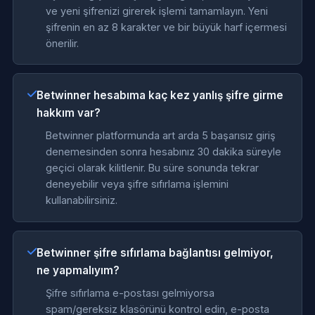
ve yeni şifrenizi girerek işlemi tamamlayın. Yeni
şifrenin en az 8 karakter ve bir büyük harf içermesi
önerilir.
Betwinner hesabıma kaç kez yanlış şifre girme
hakkım var?
Betwinner platformunda art arda 5 başarısız giriş
denemesinden sonra hesabınız 30 dakika süreyle
geçici olarak kilitlenir. Bu süre sonunda tekrar
deneyebilir veya şifre sıfırlama işlemini
kullanabilirsiniz.
Betwinner şifre sıfırlama bağlantısı gelmiyor,
ne yapmalıyım?
Şifre sıfırlama e-postası gelmiyorsa
spam/gereksiz klasörünü kontrol edin, e-posta