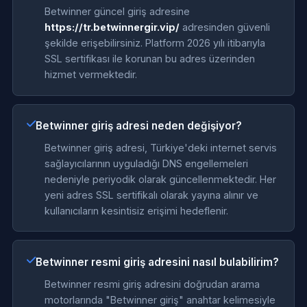
Betwinner güncel giriş adresine
https://tr.betwinnergir.vip/
adresinden güvenli
şekilde erişebilirsiniz. Platform 2026 yılı itibarıyla
SSL sertifikası ile korunan bu adres üzerinden
hizmet vermektedir.
Betwinner giriş adresi neden değişiyor?
Betwinner giriş adresi, Türkiye'deki internet servis
sağlayıcılarının uyguladığı DNS engellemeleri
nedeniyle periyodik olarak güncellenmektedir. Her
yeni adres SSL sertifikalı olarak yayına alınır ve
kullanıcıların kesintisiz erişimi hedeflenir.
Betwinner resmi giriş adresini nasıl bulabilirim?
Betwinner resmi giriş adresini doğrudan arama
motorlarında "Betwinner giriş" anahtar kelimesiyle