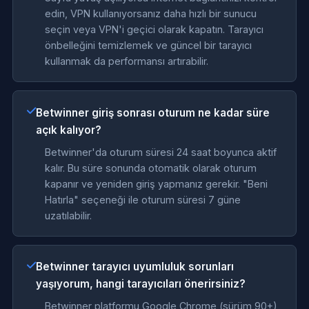
edin, VPN kullanıyorsanız daha hızlı bir sunucu
seçin veya VPN'i geçici olarak kapatın. Tarayıcı
önbelleğini temizlemek ve güncel bir tarayıcı
kullanmak da performansı artırabilir.
Betwinner giriş sonrası oturum ne kadar süre
açık kalıyor?
Betwinner'da oturum süresi 24 saat boyunca aktif
kalır. Bu süre sonunda otomatik olarak oturum
kapanır ve yeniden giriş yapmanız gerekir. "Beni
Hatırla" seçeneği ile oturum süresi 7 güne
uzatılabilir.
Betwinner tarayıcı uyumluluk sorunları
yaşıyorum, hangi tarayıcıları önerirsiniz?
Betwinner platformu Google Chrome (sürüm 90+),