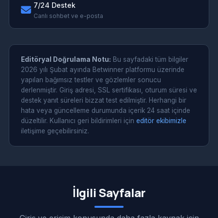
7/24 Destek
Canlı sohbet ve e-posta
Editöryal Doğrulama Notu:
Bu sayfadaki tüm bilgiler
2026 yılı Şubat ayında Betwinner platformu üzerinde
yapılan bağımsız testler ve gözlemler sonucu
derlenmiştir. Giriş adresi, SSL sertifikası, oturum süresi ve
destek yanıt süreleri bizzat test edilmiştir. Herhangi bir
hata veya güncelleme durumunda içerik 24 saat içinde
düzeltilir. Kullanıcı geri bildirimleri için
editör ekibimizle
iletişime geçebilirsiniz.
İlgili Sayfalar