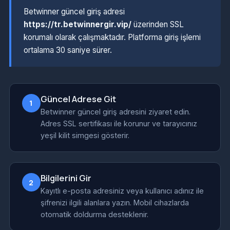
Betwinner güncel giriş adresi
https://tr.betwinnergir.vip/
üzerinden SSL
korumalı olarak çalışmaktadır. Platforma giriş işlemi
ortalama 30 saniye sürer.
Güncel Adrese Git
1
Betwinner güncel giriş adresini ziyaret edin.
Adres SSL sertifikası ile korunur ve tarayıcınız
yeşil kilit simgesi gösterir.
Bilgilerini Gir
2
Kayıtlı e-posta adresiniz veya kullanıcı adınız ile
şifrenizi ilgili alanlara yazın. Mobil cihazlarda
otomatik doldurma desteklenir.