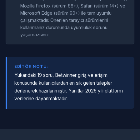
Mozilla Firefox (sürüm 88+), Safari (sürüm 14+) ve
Microsoft Edge (sürüm 90+) ile tam uyumlu
çalışmaktadır. Önerilen tarayıcı sürümlerini
kullanmanız durumunda uyumluluk sorunu
yaşamazsınız.
EDITÖR NOTU:
Yukarıdaki 19 soru, Betwinner giriş ve erişim
konusunda kullanıcılardan en sık gelen talepler
derlenerek hazırlanmıştır. Yanıtlar 2026 yılı platform
verilerine dayanmaktadır.