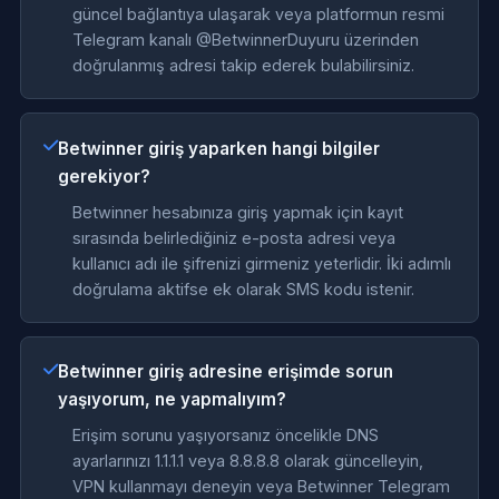
güncel bağlantıya ulaşarak veya platformun resmi
Telegram kanalı @BetwinnerDuyuru üzerinden
doğrulanmış adresi takip ederek bulabilirsiniz.
Betwinner giriş yaparken hangi bilgiler
gerekiyor?
Betwinner hesabınıza giriş yapmak için kayıt
sırasında belirlediğiniz e-posta adresi veya
kullanıcı adı ile şifrenizi girmeniz yeterlidir. İki adımlı
doğrulama aktifse ek olarak SMS kodu istenir.
Betwinner giriş adresine erişimde sorun
yaşıyorum, ne yapmalıyım?
Erişim sorunu yaşıyorsanız öncelikle DNS
ayarlarınızı 1.1.1.1 veya 8.8.8.8 olarak güncelleyin,
VPN kullanmayı deneyin veya Betwinner Telegram