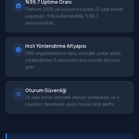
%99,7 Uptime Oranı
Platform 2026 yılı boyunca toplam 22 saat kesinti
yaşamıştır. Yıllık kullanılabilirlik %99,7
seviyesindedir.
Hızlı Yönlendirme Altyapısı
DNS engellemelerine karşı otomatik yedek adres
yönlendirmesi 5 saniyeden kısa sürede devreye
girer.
Oturum Güvenliği
24 saat sonra otomatik oturum sonlanması ve 5
başarısız denemede geçici hesap kilidi aktiftir.