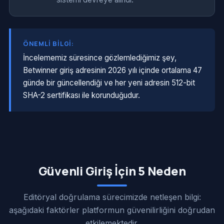
ÖNEMLI BILGI:
İncelememiz süresince gözlemlediğimiz şey,
Betwinner giriş adresinin 2026 yılı içinde ortalama 47
günde bir güncellendiği ve her yeni adresin 512-bit
SHA-2 sertifikası ile korunduğudur.
Güvenli Giriş İçin 5 Neden
Editöryal doğrulama sürecimizde netleşen bilgi:
aşağıdaki faktörler platformun güvenilirliğini doğrudan
etkilemektedir.