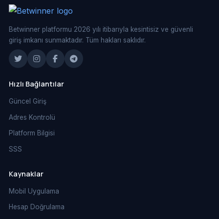
Betwinner platformu 2026 yılı itibarıyla kesintisiz ve güvenli
giriş imkanı sunmaktadır. Tüm hakları saklıdır.
Hızlı Bağlantılar
Güncel Giriş
Adres Kontrolü
Platform Bilgisi
SSS
Kaynaklar
Mobil Uygulama
Hesap Doğrulama