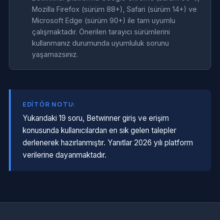
Mozilla Firefox (sürüm 88+), Safari (sürüm 14+) ve
Microsoft Edge (sürüm 90+) ile tam uyumlu
çalışmaktadır. Önerilen tarayıcı sürümlerini
kullanmanız durumunda uyumluluk sorunu
yaşamazsınız.
EDITÖR NOTU:
Yukarıdaki 19 soru, Betwinner giriş ve erişim
konusunda kullanıcılardan en sık gelen talepler
derlenerek hazırlanmıştır. Yanıtlar 2026 yılı platform
verilerine dayanmaktadır.