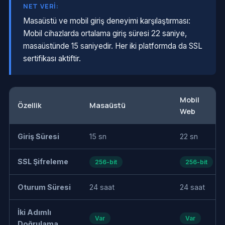
NET VERI:
Masaüstü ve mobil giriş deneyimi karşılaştırması:
Mobil cihazlarda ortalama giriş süresi 22 saniye,
masaüstünde 15 saniyedir. Her iki platformda da SSL
sertifikası aktiftir.
Mobil
Özellik
Masaüstü
Web
Giriş Süresi
15 sn
22 sn
SSL Şifreleme
256-bit
256-bit
Oturum Süresi
24 saat
24 saat
İki Adımlı
Var
Var
Doğrulama