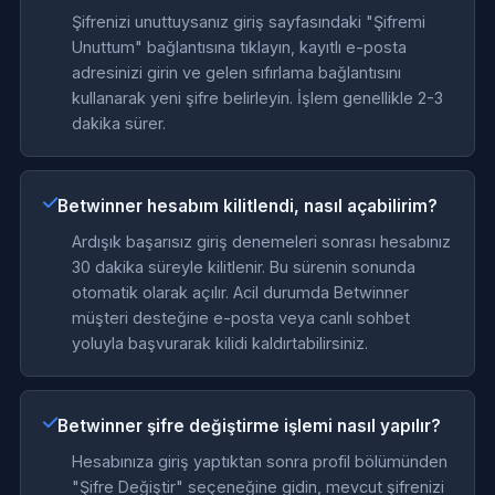
Şifrenizi unuttuysanız giriş sayfasındaki "Şifremi
Unuttum" bağlantısına tıklayın, kayıtlı e-posta
adresinizi girin ve gelen sıfırlama bağlantısını
kullanarak yeni şifre belirleyin. İşlem genellikle 2-3
dakika sürer.
Betwinner hesabım kilitlendi, nasıl açabilirim?
Ardışık başarısız giriş denemeleri sonrası hesabınız
30 dakika süreyle kilitlenir. Bu sürenin sonunda
otomatik olarak açılır. Acil durumda Betwinner
müşteri desteğine e-posta veya canlı sohbet
yoluyla başvurarak kilidi kaldırtabilirsiniz.
Betwinner şifre değiştirme işlemi nasıl yapılır?
Hesabınıza giriş yaptıktan sonra profil bölümünden
"Şifre Değiştir" seçeneğine gidin, mevcut şifrenizi