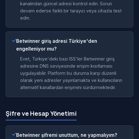
kanalından güncel adresi kontrol edin. Sorun
devam ederse farklı bir tarayıcı veya cihazla test
edin.
Betwinner giriş adresi Türkiye'den
engelleniyor mu?
Evet, Türkiye'deki bazı ISS'ler Betwinner giriş
adresine DNS seviyesinde erişim kısıtlaması
uygulayabilir. Platform bu duruma karşı düzenli
olarak yeni adresler yayınlamakta ve kullanıcıların
alternatif kanallardan erişimini sürdürmektedir.
Şifre ve Hesap Yönetimi
Betwinner şifremi unuttum, ne yapmalıyım?