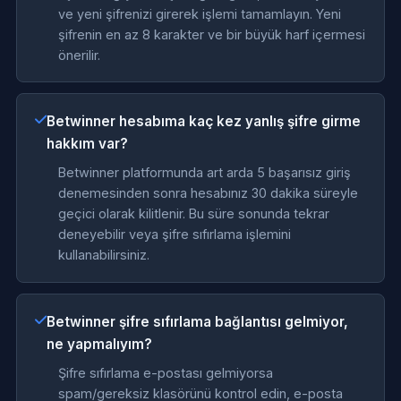
ve yeni şifrenizi girerek işlemi tamamlayın. Yeni
şifrenin en az 8 karakter ve bir büyük harf içermesi
önerilir.
Betwinner hesabıma kaç kez yanlış şifre girme
hakkım var?
Betwinner platformunda art arda 5 başarısız giriş
denemesinden sonra hesabınız 30 dakika süreyle
geçici olarak kilitlenir. Bu süre sonunda tekrar
deneyebilir veya şifre sıfırlama işlemini
kullanabilirsiniz.
Betwinner şifre sıfırlama bağlantısı gelmiyor,
ne yapmalıyım?
Şifre sıfırlama e-postası gelmiyorsa
spam/gereksiz klasörünü kontrol edin, e-posta