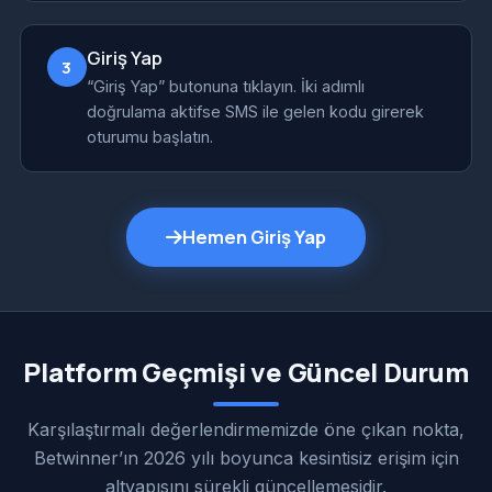
Giriş Yap
3
“Giriş Yap” butonuna tıklayın. İki adımlı
doğrulama aktifse SMS ile gelen kodu girerek
oturumu başlatın.
Hemen Giriş Yap
Platform Geçmişi ve Güncel Durum
Karşılaştırmalı değerlendirmemizde öne çıkan nokta,
Betwinner’ın 2026 yılı boyunca kesintisiz erişim için
altyapısını sürekli güncellemesidir.