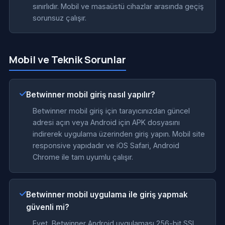
sınırlıdır. Mobil ve masaüstü cihazlar arasında geçiş
sorunsuz çalışır.
Mobil ve Teknik Sorunlar
Betwinner mobil giriş nasıl yapılır?
Betwinner mobil giriş için tarayıcınızdan güncel
adresi açın veya Android için APK dosyasını
indirerek uygulama üzerinden giriş yapın. Mobil site
responsive yapıdadır ve iOS Safari, Android
Chrome ile tam uyumlu çalışır.
Betwinner mobil uygulama ile giriş yapmak
güvenli mi?
Evet, Betwinner Android uygulaması 256-bit SSL