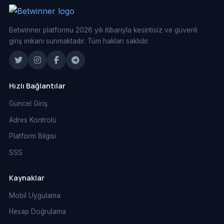
Betwinner platformu 2026 yılı itibarıyla kesintisiz ve güvenli
giriş imkanı sunmaktadır. Tüm hakları saklıdır.
Hızlı Bağlantılar
Güncel Giriş
Adres Kontrolü
Platform Bilgisi
SSS
Kaynaklar
Mobil Uygulama
Hesap Doğrulama