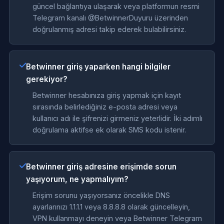
güncel bağlantıya ulaşarak veya platformun resmi
Telegram kanalı @BetwinnerDuyuru üzerinden
doğrulanmış adresi takip ederek bulabilirsiniz.
Betwinner giriş yaparken hangi bilgiler
gerekiyor?
Betwinner hesabınıza giriş yapmak için kayıt
sırasında belirlediğiniz e-posta adresi veya
kullanıcı adı ile şifrenizi girmeniz yeterlidir. İki adımlı
doğrulama aktifse ek olarak SMS kodu istenir.
Betwinner giriş adresine erişimde sorun
yaşıyorum, ne yapmalıyım?
Erişim sorunu yaşıyorsanız öncelikle DNS
ayarlarınızı 1.1.1.1 veya 8.8.8.8 olarak güncelleyin,
VPN kullanmayı deneyin veya Betwinner Telegram