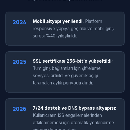
2024
Mobil altyapı yenilendi:
Platform
responsive yapıya geçirildi ve mobil giriş
süresi %40 iyileştirildi.
2025
SSL sertifikası 256-bit’e yükseltildi:
Tüm giriş bağlantıları için şifreleme
seviyesi artırıldı ve güvenlik açığı
taramaları aylık periyoda alındı.
2026
7/24 destek ve DNS bypass altyapısı:
Kullanıcıların ISS engellemelerinden
etkilenmemesi için otomatik yönlendirme
sistemi devreye alındı.