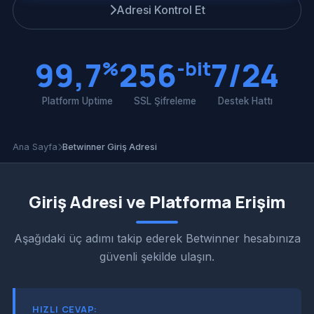
Adresi Kontrol Et
99,7
256
7/24
%
-bit
Platform Uptime
SSL Şifreleme
Destek Hattı
Ana Sayfa
Betwinner Giriş Adresi
Giriş Adresi ve Platforma Erişim
Aşağıdaki üç adımı takip ederek Betwinner hesabınıza
güvenli şekilde ulaşın.
HIZLI CEVAP: