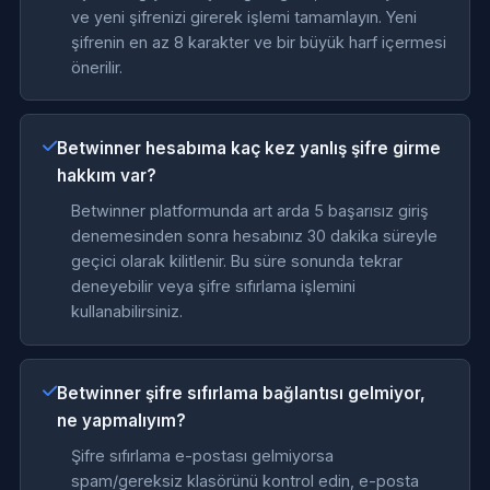
ve yeni şifrenizi girerek işlemi tamamlayın. Yeni
şifrenin en az 8 karakter ve bir büyük harf içermesi
önerilir.
Betwinner hesabıma kaç kez yanlış şifre girme
hakkım var?
Betwinner platformunda art arda 5 başarısız giriş
denemesinden sonra hesabınız 30 dakika süreyle
geçici olarak kilitlenir. Bu süre sonunda tekrar
deneyebilir veya şifre sıfırlama işlemini
kullanabilirsiniz.
Betwinner şifre sıfırlama bağlantısı gelmiyor,
ne yapmalıyım?
Şifre sıfırlama e-postası gelmiyorsa
spam/gereksiz klasörünü kontrol edin, e-posta