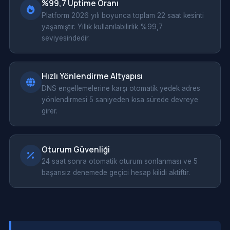
%99,7 Uptime Oranı
Platform 2026 yılı boyunca toplam 22 saat kesinti
yaşamıştır. Yıllık kullanılabilirlik %99,7
seviyesindedir.
Hızlı Yönlendirme Altyapısı
DNS engellemelerine karşı otomatik yedek adres
yönlendirmesi 5 saniyeden kısa sürede devreye
girer.
Oturum Güvenliği
24 saat sonra otomatik oturum sonlanması ve 5
başarısız denemede geçici hesap kilidi aktiftir.