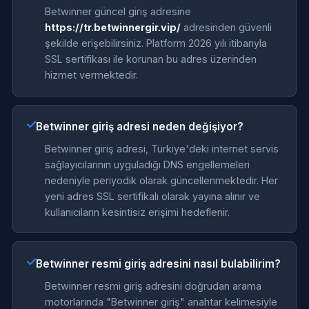
Betwinner güncel giriş adresine
https://tr.betwinnergir.vip/
adresinden güvenli
şekilde erişebilirsiniz. Platform 2026 yılı itibarıyla
SSL sertifikası ile korunan bu adres üzerinden
hizmet vermektedir.
Betwinner giriş adresi neden değişiyor?
Betwinner giriş adresi, Türkiye'deki internet servis
sağlayıcılarının uyguladığı DNS engellemeleri
nedeniyle periyodik olarak güncellenmektedir. Her
yeni adres SSL sertifikalı olarak yayına alınır ve
kullanıcıların kesintisiz erişimi hedeflenir.
Betwinner resmi giriş adresini nasıl bulabilirim?
Betwinner resmi giriş adresini doğrudan arama
motorlarında "Betwinner giriş" anahtar kelimesiyle