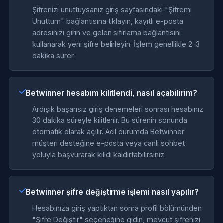
Şifrenizi unuttuysanız giriş sayfasındaki "Şifremi
Unuttum" bağlantısına tıklayın, kayıtlı e-posta
adresinizi girin ve gelen sıfırlama bağlantısını
kullanarak yeni şifre belirleyin. İşlem genellikle 2-3
dakika sürer.
Betwinner hesabım kilitlendi, nasıl açabilirim?
Ardışık başarısız giriş denemeleri sonrası hesabınız
30 dakika süreyle kilitlenir. Bu sürenin sonunda
otomatik olarak açılır. Acil durumda Betwinner
müşteri desteğine e-posta veya canlı sohbet
yoluyla başvurarak kilidi kaldırtabilirsiniz.
Betwinner şifre değiştirme işlemi nasıl yapılır?
Hesabınıza giriş yaptıktan sonra profil bölümünden
"Şifre Değiştir" seçeneğine gidin, mevcut şifrenizi