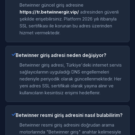
Betwinner güncel giriş adresine
https://tr.betwinnergir.vip/
adresinden güvenli
şekilde erişebilirsiniz. Platform 2026 yılı itibarıyla
SSL sertifikası ile korunan bu adres üzerinden
hizmet vermektedir.
Betwinner giriş adresi neden değişiyor?
Betwinner giriş adresi, Türkiye'deki internet servis
sağlayıcılarının uyguladığı DNS engellemeleri
nedeniyle periyodik olarak güncellenmektedir. Her
yeni adres SSL sertifikalı olarak yayına alınır ve
kullanıcıların kesintisiz erişimi hedeflenir.
Betwinner resmi giriş adresini nasıl bulabilirim?
Betwinner resmi giriş adresini doğrudan arama
motorlarında "Betwinner giriş" anahtar kelimesiyle