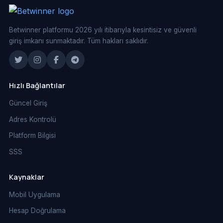
Betwinner platformu 2026 yılı itibarıyla kesintisiz ve güvenli
giriş imkanı sunmaktadır. Tüm hakları saklıdır.
Hızlı Bağlantılar
Güncel Giriş
Adres Kontrolü
Platform Bilgisi
SSS
Kaynaklar
Mobil Uygulama
Hesap Doğrulama