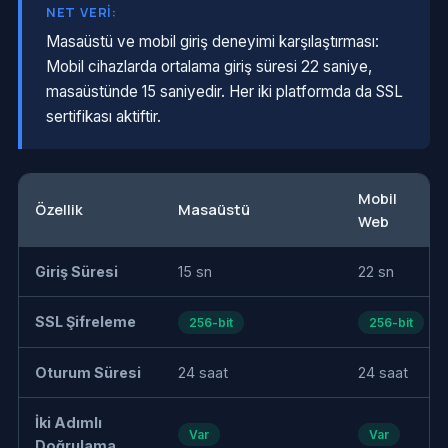
NET VERI:
Masaüstü ve mobil giriş deneyimi karşılaştırması:
Mobil cihazlarda ortalama giriş süresi 22 saniye,
masaüstünde 15 saniyedir. Her iki platformda da SSL
sertifikası aktiftir.
Mobil
Özellik
Masaüstü
Web
Giriş Süresi
15 sn
22 sn
SSL Şifreleme
256-bit
256-bit
Oturum Süresi
24 saat
24 saat
İki Adımlı
Var
Var
Doğrulama