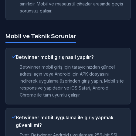
sınırlıdır. Mobil ve masaüstü cihazlar arasında geçiş
sorunsuz çalışır.
Mobil ve Teknik Sorunlar
Betwinner mobil giriş nasıl yapılır?
Betwinner mobil giriş için tarayıcınızdan güncel
adresi açın veya Android için APK dosyasını
indirerek uygulama üzerinden giriş yapın. Mobil site
responsive yapıdadır ve iOS Safari, Android
Chrome ile tam uyumlu çalışır.
Betwinner mobil uygulama ile giriş yapmak
güvenli mi?
Evet, Betwinner Android uygulaması 256-bit SSL