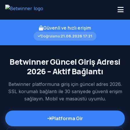
Güvenli ve hızlı erişim
Doğrulama:
21.06.2026 17:21
Betwinner Güncel Giriş Adresi
2026 – Aktif Bağlantı
Betwinner platformuna giriş için güncel adres 2026.
SSL korumalı bağlantı ile 30 saniyede güvenli erişim
sağlayın. Mobil ve masaüstü uyumlu.
Platforma Gir