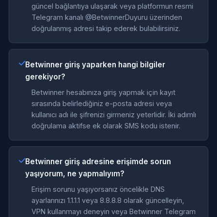
güncel bağlantıya ulaşarak veya platformun resmi
Telegram kanalı @BetwinnerDuyuru üzerinden
doğrulanmış adresi takip ederek bulabilirsiniz.
Betwinner giriş yaparken hangi bilgiler
gerekiyor?
Betwinner hesabınıza giriş yapmak için kayıt
sırasında belirlediğiniz e-posta adresi veya
kullanıcı adı ile şifrenizi girmeniz yeterlidir. İki adımlı
doğrulama aktifse ek olarak SMS kodu istenir.
Betwinner giriş adresine erişimde sorun
yaşıyorum, ne yapmalıyım?
Erişim sorunu yaşıyorsanız öncelikle DNS
ayarlarınızı 1.1.1.1 veya 8.8.8.8 olarak güncelleyin,
VPN kullanmayı deneyin veya Betwinner Telegram