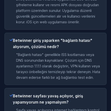
şifreleme kullanır ve resmi APK dosyası doğrudan
platform üzerinden sunulur. Uygulama düzenli
güvenlik güncellemeleri alır ve kullanıcı verilerini
korur. iOS için web uygulaması önerilir.
Betwinner giriş yaparken "bağlantı hatası"
alıyorum, çözümü nedir?
"Bağlantı hatası" genellikle ISS kısıtlaması veya
DNS sorunundan kaynaklanır. Çözüm için DNS
ayarlarınızı 1.1.1.1 olarak değiştirin, VPN kullanın veya
tarayıcı önbelleğini temizleyip tekrar deneyin. Hata
devam ederse farklı bir ağ bağlantısı test edin.
Betwinner sayfası yavaş açılıyor, giriş
yapamıyorum ne yapmalıyım?
Sayfa yavaş açılıyorsa internet bağlantınızı kontrol